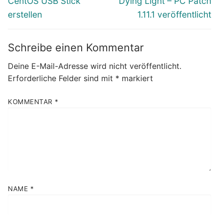
CentOS USB Stick
Dying Light – PC Patch
Beitrag:
Beitrag:
erstellen
1.11.1 veröffentlicht
Schreibe einen Kommentar
Deine E-Mail-Adresse wird nicht veröffentlicht.
Erforderliche Felder sind mit
*
markiert
KOMMENTAR
*
NAME
*