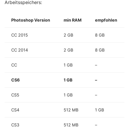
Arbeitsspeichers:
Photoshop Version
min RAM
empfohlen
CC 2015
2 GB
8 GB
CC 2014
2 GB
8 GB
CC
1 GB
–
CS6
1 GB
–
CS5
1 GB
–
CS4
512 MB
1 GB
CS3
512 MB
–