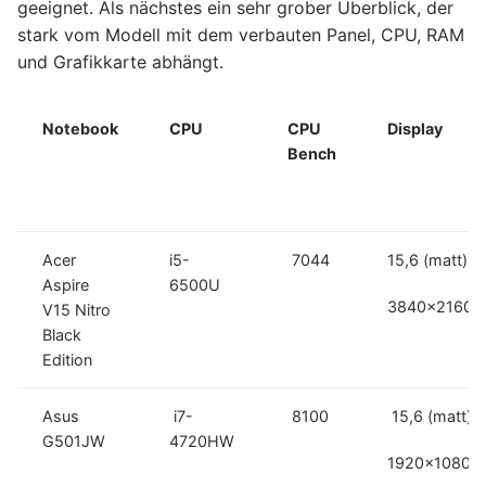
geeignet. Als nächstes ein sehr grober Überblick, der
stark vom Modell mit dem verbauten Panel, CPU, RAM
und Grafikkarte abhängt.
Notebook
CPU
CPU
Display
Bench
Acer
i5-
7044
15,6 (matt)
Aspire
6500U
3840×2160
V15 Nitro
Black
Edition
Asus
i7-
8100
15,6 (matt)
G501JW
4720HW
1920×1080