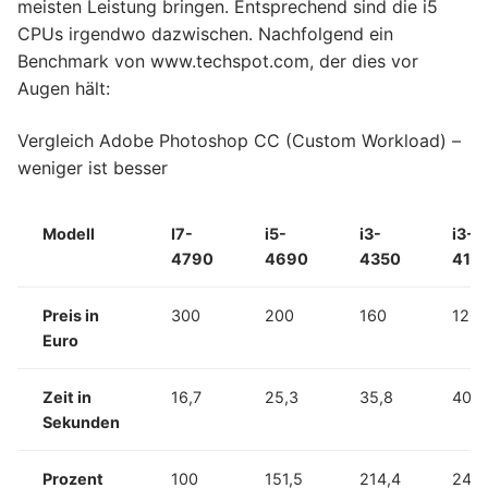
meisten Leistung bringen. Entsprechend sind die i5
CPUs irgendwo dazwischen. Nachfolgend ein
Benchmark von www.techspot.com, der dies vor
Augen hält:
Vergleich Adobe Photoshop CC (Custom Workload) –
weniger ist besser
Modell
I7-
i5-
i3-
i3-
4790
4690
4350
416
Preis in
300
200
160
120
Euro
Zeit in
16,7
25,3
35,8
40,2
Sekunden
Prozent
100
151,5
214,4
240,