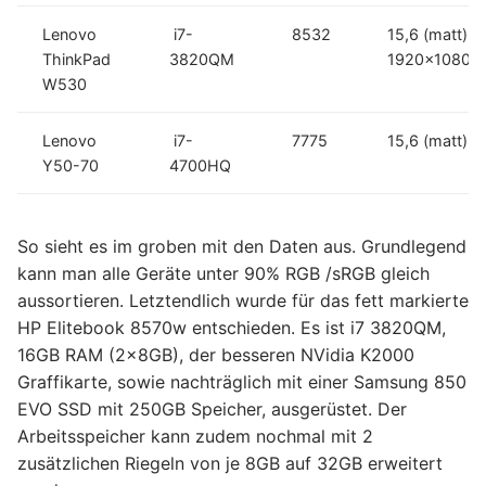
Lenovo
i7-
8532
15,6 (matt)
ThinkPad
3820QM
1920×1080
W530
Lenovo
i7-
7775
15,6 (matt)
Y50-70
4700HQ
So sieht es im groben mit den Daten aus. Grundlegend
kann man alle Geräte unter 90% RGB /sRGB gleich
aussortieren. Letztendlich wurde für das fett markierte
HP Elitebook 8570w entschieden. Es ist i7 3820QM,
16GB RAM (2x8GB), der besseren NVidia K2000
Graffikarte, sowie nachträglich mit einer Samsung 850
EVO SSD mit 250GB Speicher, ausgerüstet. Der
Arbeitsspeicher kann zudem nochmal mit 2
zusätzlichen Riegeln von je 8GB auf 32GB erweitert