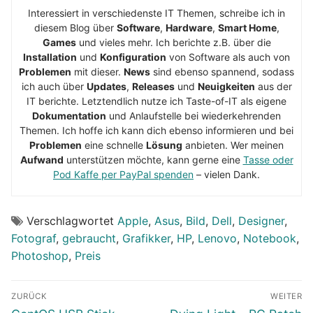
Interessiert in verschiedenste IT Themen, schreibe ich in
diesem Blog über
Software
,
Hardware
,
Smart Home
,
Games
und vieles mehr. Ich berichte z.B. über die
Installation
und
Konfiguration
von Software als auch von
Problemen
mit dieser.
News
sind ebenso spannend, sodass
ich auch über
Updates
,
Releases
und
Neuigkeiten
aus der
IT berichte. Letztendlich nutze ich Taste-of-IT als eigene
Dokumentation
und Anlaufstelle bei wiederkehrenden
Themen. Ich hoffe ich kann dich ebenso informieren und bei
Problemen
eine schnelle
Lösung
anbieten. Wer meinen
Aufwand
unterstützen möchte, kann gerne eine
Tasse oder
Pod Kaffe per PayPal spenden
– vielen Dank.
Verschlagwortet
Apple
,
Asus
,
Bild
,
Dell
,
Designer
,
Fotograf
,
gebraucht
,
Grafikker
,
HP
,
Lenovo
,
Notebook
,
Photoshop
,
Preis
Beitragsnavigation
ZURÜCK
WEITER
Vorheriger
Nächster