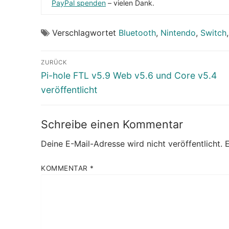
PayPal spenden
– vielen Dank.
Verschlagwortet
Bluetooth
,
Nintendo
,
Switch
Beitragsnavigation
ZURÜCK
Vorheriger
Pi-hole FTL v5.9 Web v5.6 und Core v5.4
Beitrag:
veröffentlicht
Schreibe einen Kommentar
Deine E-Mail-Adresse wird nicht veröffentlicht.
E
KOMMENTAR
*