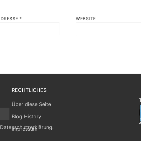
ADRESSE
*
WEBSITE
RECHTLICHES
Über diese Seite
Blog History
 Datenschutzerklärung.
Impressum