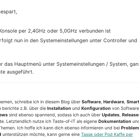
gespart,
 Konsole per 2,4GHz oder 5,0GHz verbunden ist
rfolgt nun in den Systemeinstellungen unter Controller und
er das Hauptmenü unter Systemeinstellungen / System, gan
te ausgeführt.
Themen, schreibe ich in diesem Blog über
Software
,
Hardware
,
Smar
h berichte z.B. über die
Installation
und
Konfiguration
von Software
ews
sind ebenso spannend, sodass ich auch über
Updates
,
Release
te. Letztendlich nutze ich Taste-of-IT als eigene
Dokumentation
un
Themen. Ich hoffe ich kann dich ebenso informieren und bei
Proble
d
unterstützen möchte, kann gerne eine
Tasse oder Pod Kaffe per