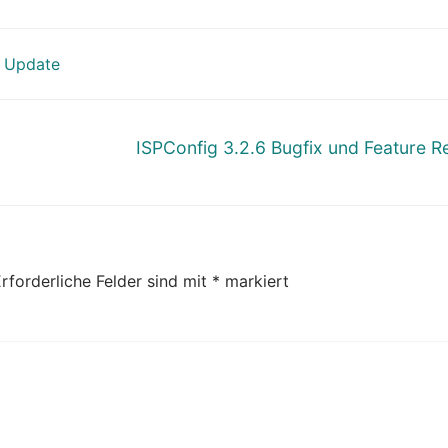
,
Update
Nächster
ISPConfig 3.2.6 Bugfix und Feature R
Beitrag:
rforderliche Felder sind mit
*
markiert