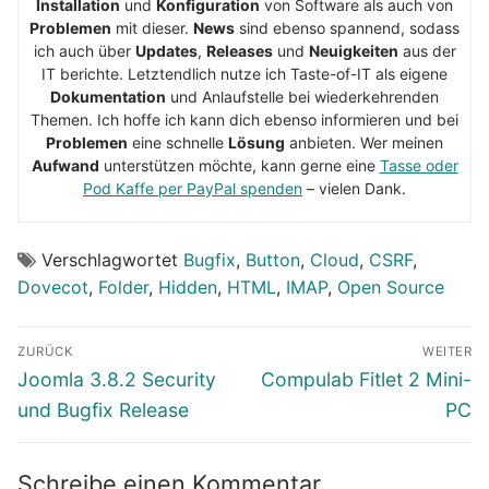
Installation
und
Konfiguration
von Software als auch von
Problemen
mit dieser.
News
sind ebenso spannend, sodass
ich auch über
Updates
,
Releases
und
Neuigkeiten
aus der
IT berichte. Letztendlich nutze ich Taste-of-IT als eigene
Dokumentation
und Anlaufstelle bei wiederkehrenden
Themen. Ich hoffe ich kann dich ebenso informieren und bei
Problemen
eine schnelle
Lösung
anbieten. Wer meinen
Aufwand
unterstützen möchte, kann gerne eine
Tasse oder
Pod Kaffe per PayPal spenden
– vielen Dank.
Verschlagwortet
Bugfix
,
Button
,
Cloud
,
CSRF
,
Dovecot
,
Folder
,
Hidden
,
HTML
,
IMAP
,
Open Source
Beitragsnavigation
ZURÜCK
WEITER
Vorheriger
Nächster
Joomla 3.8.2 Security
Compulab Fitlet 2 Mini-
Beitrag:
Beitrag:
und Bugfix Release
PC
Schreibe einen Kommentar