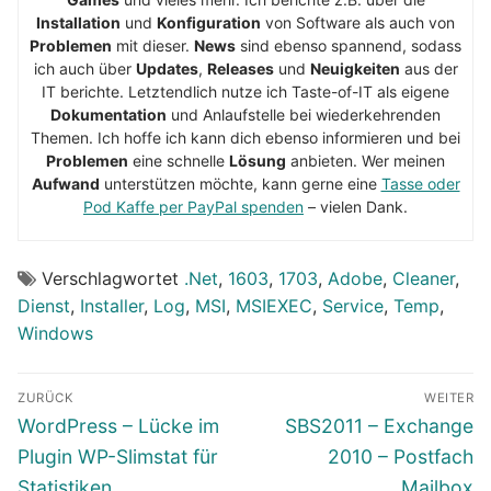
Installation
und
Konfiguration
von Software als auch von
Problemen
mit dieser.
News
sind ebenso spannend, sodass
ich auch über
Updates
,
Releases
und
Neuigkeiten
aus der
IT berichte. Letztendlich nutze ich Taste-of-IT als eigene
Dokumentation
und Anlaufstelle bei wiederkehrenden
Themen. Ich hoffe ich kann dich ebenso informieren und bei
Problemen
eine schnelle
Lösung
anbieten. Wer meinen
Aufwand
unterstützen möchte, kann gerne eine
Tasse oder
Pod Kaffe per PayPal spenden
– vielen Dank.
Verschlagwortet
.Net
,
1603
,
1703
,
Adobe
,
Cleaner
,
Dienst
,
Installer
,
Log
,
MSI
,
MSIEXEC
,
Service
,
Temp
,
Windows
Beitragsnavigation
ZURÜCK
WEITER
Vorheriger
Nächster
WordPress – Lücke im
SBS2011 – Exchange
Beitrag:
Beitrag:
Plugin WP-Slimstat für
2010 – Postfach
Statistiken
Mailbox