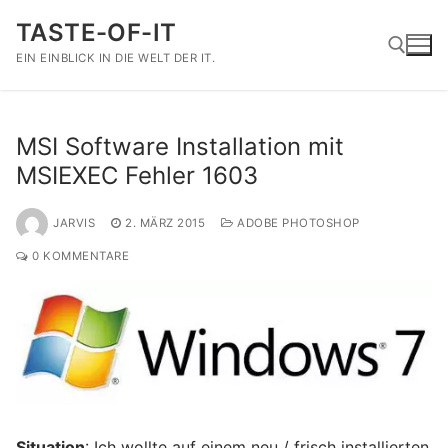
Zum
TASTE-OF-IT
Inhalt
springen
EIN EINBLICK IN DIE WELT DER IT.
Suchen nach:
MSI Software Installation mit
MSIEXEC Fehler 1603
JARVIS
2. MÄRZ 2015
ADOBE PHOTOSHOP
0 KOMMENTARE
Situation
: Ich wollte auf einem neu / frisch installierten