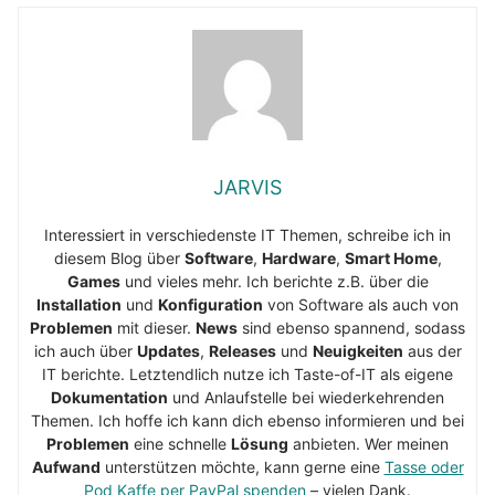
JARVIS
Interessiert in verschiedenste IT Themen, schreibe ich in
diesem Blog über
Software
,
Hardware
,
Smart Home
,
Games
und vieles mehr. Ich berichte z.B. über die
Installation
und
Konfiguration
von Software als auch von
Problemen
mit dieser.
News
sind ebenso spannend, sodass
ich auch über
Updates
,
Releases
und
Neuigkeiten
aus der
IT berichte. Letztendlich nutze ich Taste-of-IT als eigene
Dokumentation
und Anlaufstelle bei wiederkehrenden
Themen. Ich hoffe ich kann dich ebenso informieren und bei
Problemen
eine schnelle
Lösung
anbieten. Wer meinen
Aufwand
unterstützen möchte, kann gerne eine
Tasse oder
Pod Kaffe per PayPal spenden
– vielen Dank.