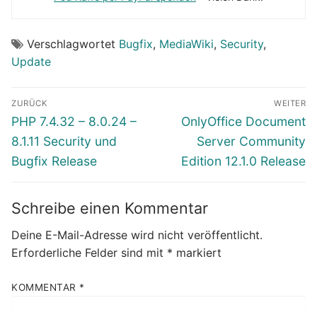
Verschlagwortet
Bugfix
,
MediaWiki
,
Security
,
Update
Beitragsnavigation
ZURÜCK
WEITER
Vorheriger
Nächster
PHP 7.4.32 – 8.0.24 –
OnlyOffice Document
Beitrag:
Beitrag:
8.1.11 Security und
Server Community
Bugfix Release
Edition 12.1.0 Release
Schreibe einen Kommentar
Deine E-Mail-Adresse wird nicht veröffentlicht.
Erforderliche Felder sind mit
*
markiert
KOMMENTAR
*