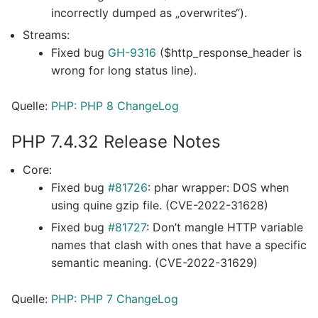
incorrectly dumped as „overwrites“).
Streams:
Fixed bug
GH-9316
($http_response_header is
wrong for long status line).
Quelle:
PHP: PHP 8 ChangeLog
PHP 7.4.32 Release Notes
Core:
Fixed bug
#81726
: phar wrapper: DOS when
using quine gzip file. (CVE-2022-31628)
Fixed bug
#81727
: Don’t mangle HTTP variable
names that clash with ones that have a specific
semantic meaning. (CVE-2022-31629)
Quelle:
PHP: PHP 7 ChangeLog