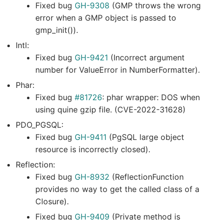
Fixed bug
GH-9308
(GMP throws the wrong
error when a GMP object is passed to
gmp_init()).
Intl:
Fixed bug
GH-9421
(Incorrect argument
number for ValueError in NumberFormatter).
Phar:
Fixed bug
#81726
: phar wrapper: DOS when
using quine gzip file. (CVE-2022-31628)
PDO_PGSQL:
Fixed bug
GH-9411
(PgSQL large object
resource is incorrectly closed).
Reflection:
Fixed bug
GH-8932
(ReflectionFunction
provides no way to get the called class of a
Closure).
Fixed bug
GH-9409
(Private method is