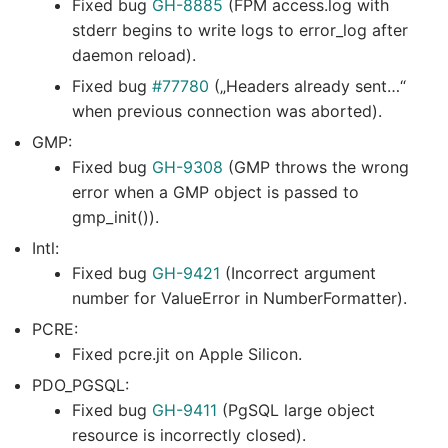
Fixed bug
GH-8885
(FPM access.log with
stderr begins to write logs to error_log after
daemon reload).
Fixed bug
#77780
(„Headers already sent…“
when previous connection was aborted).
GMP:
Fixed bug
GH-9308
(GMP throws the wrong
error when a GMP object is passed to
gmp_init()).
Intl:
Fixed bug
GH-9421
(Incorrect argument
number for ValueError in NumberFormatter).
PCRE:
Fixed pcre.jit on Apple Silicon.
PDO_PGSQL:
Fixed bug
GH-9411
(PgSQL large object
resource is incorrectly closed).