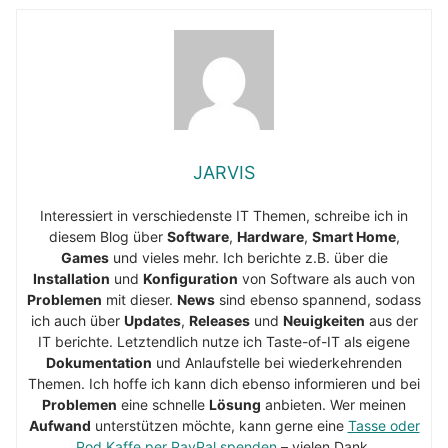
JARVIS
Interessiert in verschiedenste IT Themen, schreibe ich in
diesem Blog über
Software
,
Hardware
,
Smart Home
,
Games
und vieles mehr. Ich berichte z.B. über die
Installation
und
Konfiguration
von Software als auch von
Problemen
mit dieser.
News
sind ebenso spannend, sodass
ich auch über
Updates
,
Releases
und
Neuigkeiten
aus der
IT berichte. Letztendlich nutze ich Taste-of-IT als eigene
Dokumentation
und Anlaufstelle bei wiederkehrenden
Themen. Ich hoffe ich kann dich ebenso informieren und bei
Problemen
eine schnelle
Lösung
anbieten. Wer meinen
Aufwand
unterstützen möchte, kann gerne eine
Tasse oder
Pod Kaffe per PayPal spenden
– vielen Dank.