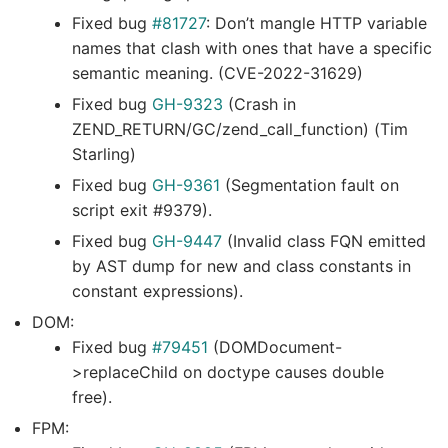
Fixed bug
#81727
: Don’t mangle HTTP variable
names that clash with ones that have a specific
semantic meaning. (CVE-2022-31629)
Fixed bug
GH-9323
(Crash in
ZEND_RETURN/GC/zend_call_function) (Tim
Starling)
Fixed bug
GH-9361
(Segmentation fault on
script exit #9379).
Fixed bug
GH-9447
(Invalid class FQN emitted
by AST dump for new and class constants in
constant expressions).
DOM:
Fixed bug
#79451
(DOMDocument-
>replaceChild on doctype causes double
free).
FPM: