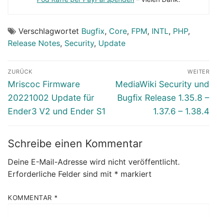
Verschlagwortet
Bugfix
,
Core
,
FPM
,
INTL
,
PHP
,
Release Notes
,
Security
,
Update
Beitragsnavigation
ZURÜCK
WEITER
Vorheriger
Nächster
Mriscoc Firmware
MediaWiki Security und
Beitrag:
Beitrag:
20221002 Update für
Bugfix Release 1.35.8 –
Ender3 V2 und Ender S1
1.37.6 – 1.38.4
Schreibe einen Kommentar
Deine E-Mail-Adresse wird nicht veröffentlicht.
Erforderliche Felder sind mit
*
markiert
KOMMENTAR
*