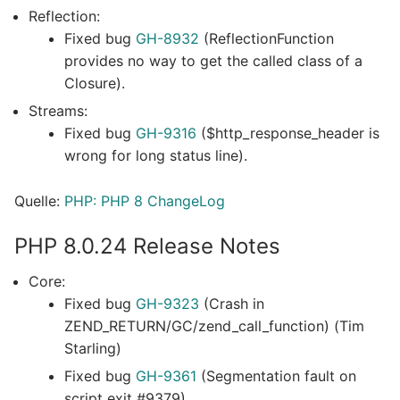
Reflection:
Fixed bug
GH-8932
(ReflectionFunction
provides no way to get the called class of a
Closure).
Streams:
Fixed bug
GH-9316
($http_response_header is
wrong for long status line).
Quelle:
PHP: PHP 8 ChangeLog
PHP 8.0.24 Release Notes
Core:
Fixed bug
GH-9323
(Crash in
ZEND_RETURN/GC/zend_call_function) (Tim
Starling)
Fixed bug
GH-9361
(Segmentation fault on
script exit #9379).