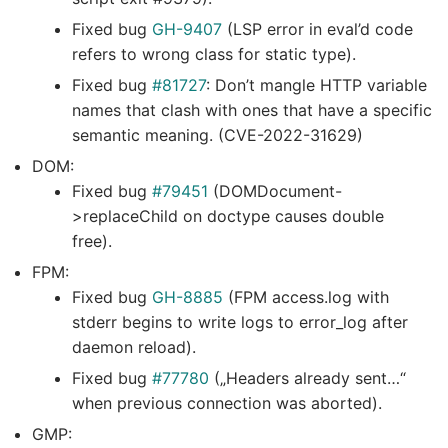
Fixed bug
GH-9407
(LSP error in eval’d code
refers to wrong class for static type).
Fixed bug
#81727
: Don’t mangle HTTP variable
names that clash with ones that have a specific
semantic meaning. (CVE-2022-31629)
DOM:
Fixed bug
#79451
(DOMDocument-
>replaceChild on doctype causes double
free).
FPM:
Fixed bug
GH-8885
(FPM access.log with
stderr begins to write logs to error_log after
daemon reload).
Fixed bug
#77780
(„Headers already sent…“
when previous connection was aborted).
GMP: