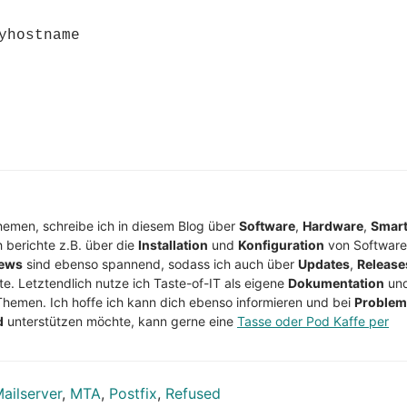
hostname

Themen, schreibe ich in diesem Blog über
Software
,
Hardware
,
Smar
h berichte z.B. über die
Installation
und
Konfiguration
von Software
ews
sind ebenso spannend, sodass ich auch über
Updates
,
Release
te. Letztendlich nutze ich Taste-of-IT als eigene
Dokumentation
un
Themen. Ich hoffe ich kann dich ebenso informieren und bei
Proble
d
unterstützen möchte, kann gerne eine
Tasse oder Pod Kaffe per
ailserver
,
MTA
,
Postfix
,
Refused