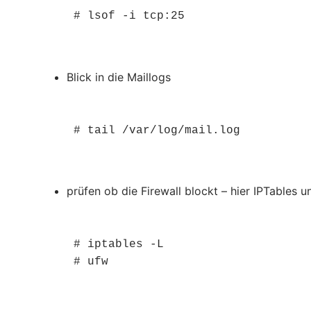
# lsof -i tcp:25
Blick in die Maillogs
# tail /var/log/mail.log
prüfen ob die Firewall blockt – hier IPTables
# iptables -L

# ufw