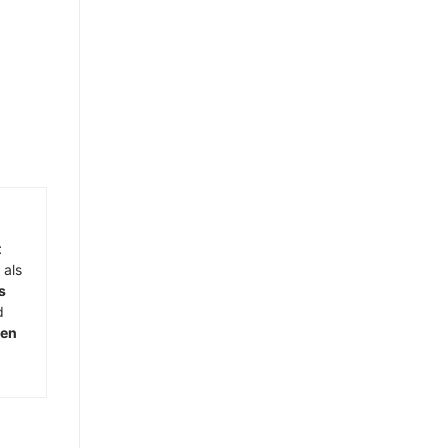
t
 als
s
d
men