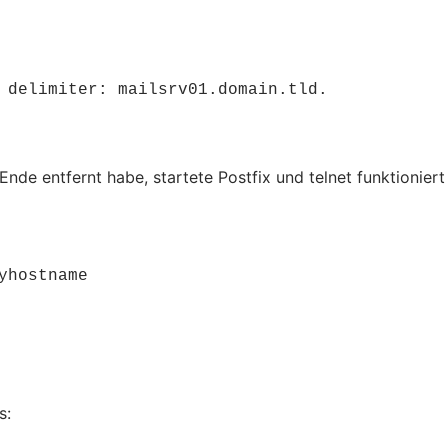
 delimiter: mailsrv01.domain.tld.
de entfernt habe, startete Postfix und telnet funktioniert
hostname

s: