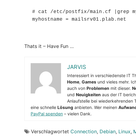
# cat /etc/postfix/main.cf |grep my
Thats it – Have Fun …
JARVIS
Interessiert in verschiedenste IT 
Home
,
Games
und vieles mehr. Ic
auch von
Problemen
mit dieser.
N
und
Neuigkeiten
aus der IT berich
Anlaufstelle bei wiederkehrenden 
eine schnelle
Lösung
anbieten. Wer meinen
Aufwan
PayPal spenden
– vielen Dank.
Verschlagwortet
Connection
,
Debian
,
Linux
,
M