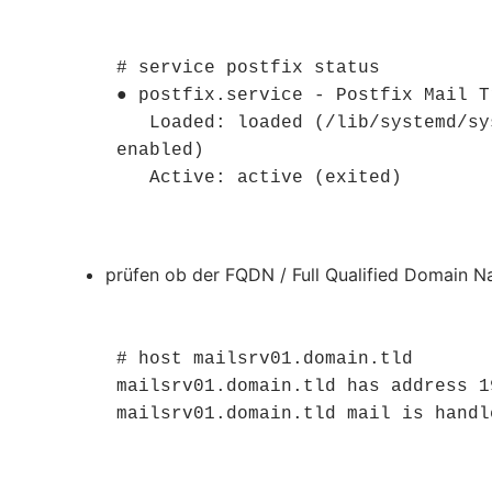
# service postfix status

● postfix.service - Postfix Mail T
   Loaded: loaded (/lib/systemd/system/postfix.service; enabled; vendor preset: 
enabled)

   Active: active (exited)
prüfen ob der FQDN / Full Qualified Domain Na
# host mailsrv01.domain.tld

mailsrv01.domain.tld has address 1
mailsrv01.domain.tld mail is handl