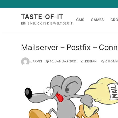
Zum
Inhalt
TASTE-OF-IT
springen
CMS
GAMES
GR
EIN EINBLICK IN DIE WELT DER IT.
Mailserver – Postfix – Con
JARVIS
16. JANUAR 2021
DEBIAN
0 KOMM