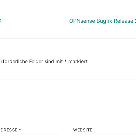
Nächster
4
OPNsense Bugfix Release 
Beitrag:
rforderliche Felder sind mit
*
markiert
ADRESSE
*
WEBSITE