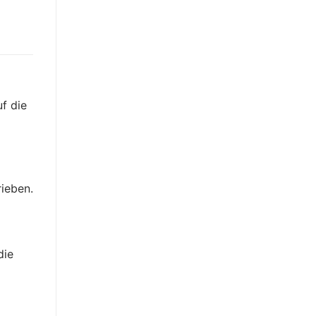
f die
ieben.
die