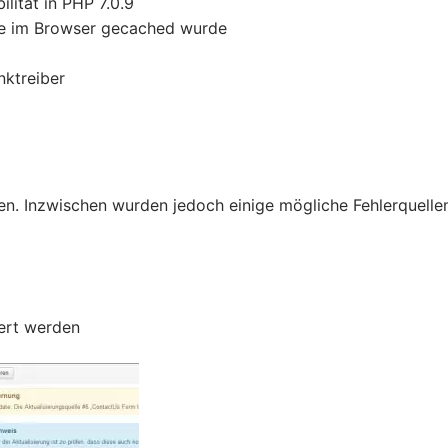
lität in PHP 7.0.9
die im Browser gecached wurde
ktreiber
en. Inzwischen wurden jedoch einige mögliche Fehlerquelle
iert werden