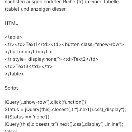
nächsten ausgeblendeten Reihe (tr) in einer Tabelle
(table) und anzeigen dieser.
HTML
<table>
<tr><td>Text1</td><td><button class=“show-row“>
</button></td></tr>
<tr style=“display:none;“><td>Text2</td>
<td>Text3</td></tr>
</table>
Script
jQuery(„.show-row“).click(function(){
Status = jQuery(this).closest(„tr“).next().css(„display“);
if(Status == ’none‘){
jQuery(this).closest(„tr“).next().css(„display“, „inline“);
}else{