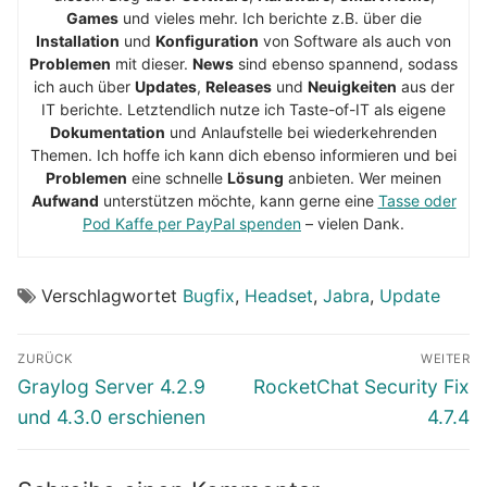
Games
und vieles mehr. Ich berichte z.B. über die
Installation
und
Konfiguration
von Software als auch von
Problemen
mit dieser.
News
sind ebenso spannend, sodass
ich auch über
Updates
,
Releases
und
Neuigkeiten
aus der
IT berichte. Letztendlich nutze ich Taste-of-IT als eigene
Dokumentation
und Anlaufstelle bei wiederkehrenden
Themen. Ich hoffe ich kann dich ebenso informieren und bei
Problemen
eine schnelle
Lösung
anbieten. Wer meinen
Aufwand
unterstützen möchte, kann gerne eine
Tasse oder
Pod Kaffe per PayPal spenden
– vielen Dank.
Verschlagwortet
Bugfix
,
Headset
,
Jabra
,
Update
Beitragsnavigation
ZURÜCK
WEITER
Vorheriger
Nächster
Graylog Server 4.2.9
RocketChat Security Fix
Beitrag:
Beitrag:
und 4.3.0 erschienen
4.7.4