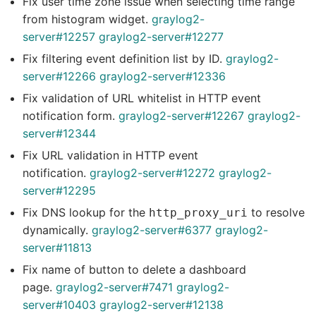
Fix user time zone issue when selecting time range
from histogram widget.
graylog2-
server#12257
graylog2-server#12277
Fix filtering event definition list by ID.
graylog2-
server#12266
graylog2-server#12336
Fix validation of URL whitelist in HTTP event
notification form.
graylog2-server#12267
graylog2-
server#12344
Fix URL validation in HTTP event
notification.
graylog2-server#12272
graylog2-
server#12295
Fix DNS lookup for the
to resolve
http_proxy_uri
dynamically.
graylog2-server#6377
graylog2-
server#11813
Fix name of button to delete a dashboard
page.
graylog2-server#7471
graylog2-
server#10403
graylog2-server#12138