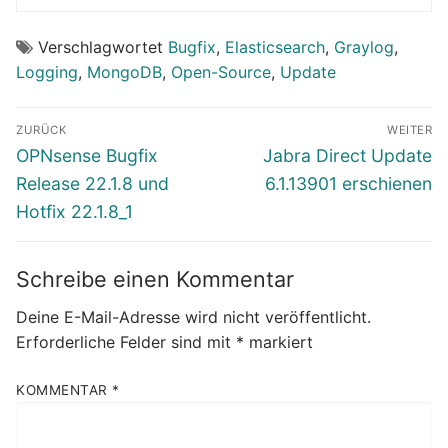
Verschlagwortet
Bugfix
,
Elasticsearch
,
Graylog
,
Logging
,
MongoDB
,
Open-Source
,
Update
Beitragsnavigation
ZURÜCK
WEITER
Vorheriger
Nächster
OPNsense Bugfix
Jabra Direct Update
Beitrag:
Beitrag:
Release 22.1.8 und
6.1.13901 erschienen
Hotfix 22.1.8_1
Schreibe einen Kommentar
Deine E-Mail-Adresse wird nicht veröffentlicht.
Erforderliche Felder sind mit
*
markiert
KOMMENTAR
*