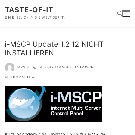
Zum
TASTE-OF-IT
Inhalt
springen
EIN EINBLICK IN DIE WELT DER IT.
Suchen nach:
i-MSCP Update 1.2.12 NICHT
INSTALLIEREN
JARVIS
24. FEBRUAR 2016
I-MSCP
0 KOMMENTARE
Kurz nachdem das Update 1.2.12 für i-MSCP