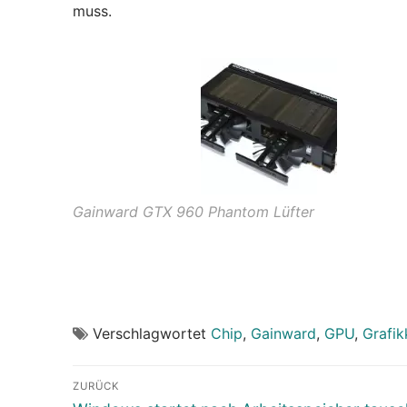
muss.
Gainward GTX 960 Phantom Lüfter
Verschlagwortet
Chip
,
Gainward
,
GPU
,
Grafik
Beitragsnavigation
ZURÜCK