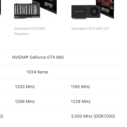
Gainward GTX 960
Gainward GTX 960 OC
Phantom
NVIDIA® GeForce GTX 960
1024 Kerne
1203 MHz
1165 MHz
1266 MHz
1228 MHz
0)
3,500 MHz (DDR7,000)