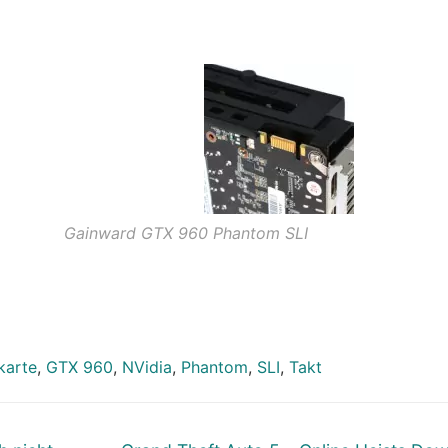
Gainward GTX 960 Phantom SLI
karte
,
GTX 960
,
NVidia
,
Phantom
,
SLI
,
Takt