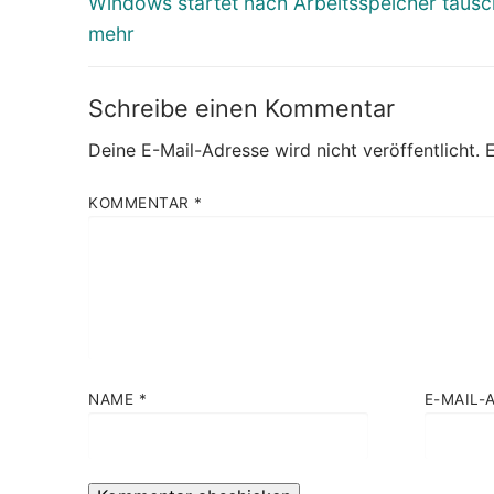
Vorheriger
Windows startet nach Arbeitsspeicher tausc
Beitrag:
mehr
Schreibe einen Kommentar
Deine E-Mail-Adresse wird nicht veröffentlicht.
E
KOMMENTAR
*
NAME
*
E-MAIL-