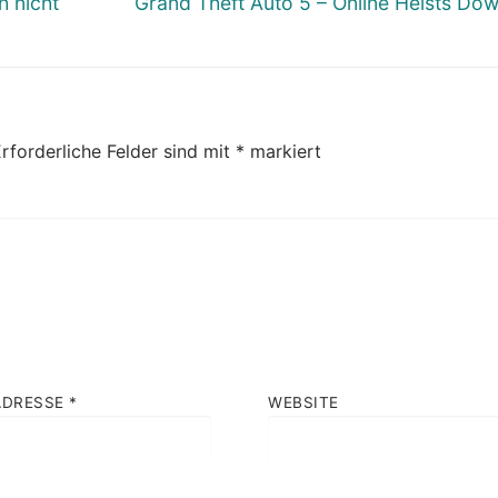
Nächster
h nicht
Grand Theft Auto 5 – Online Heists Do
Beitrag:
rforderliche Felder sind mit
*
markiert
ADRESSE
*
WEBSITE