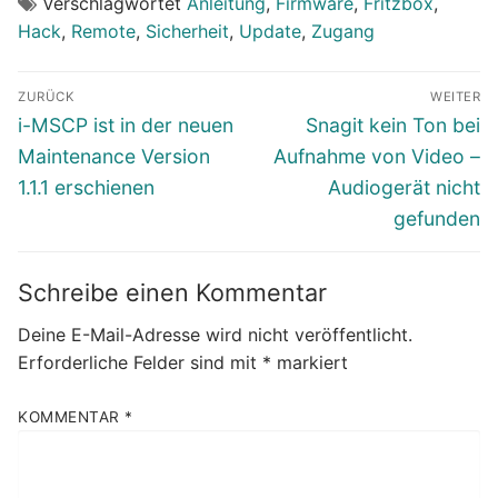
Verschlagwortet
Anleitung
,
Firmware
,
Fritzbox
,
Hack
,
Remote
,
Sicherheit
,
Update
,
Zugang
Beitragsnavigation
ZURÜCK
WEITER
Vorheriger
Nächster
i-MSCP ist in der neuen
Snagit kein Ton bei
Beitrag:
Beitrag:
Maintenance Version
Aufnahme von Video –
1.1.1 erschienen
Audiogerät nicht
gefunden
Schreibe einen Kommentar
Deine E-Mail-Adresse wird nicht veröffentlicht.
Erforderliche Felder sind mit
*
markiert
KOMMENTAR
*