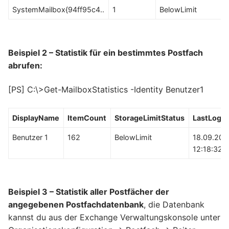
SystemMailbox{94ff95c4..
1
BelowLimit
Beispiel 2 – Statistik für ein bestimmtes Postfach
abrufen:
[PS] C:\>Get-MailboxStatistics -Identity Benutzer1
DisplayName
ItemCount
StorageLimitStatus
LastLogo
Benutzer 1
162
BelowLimit
18.09.201
12:18:32
Beispiel 3 – Statistik aller Postfächer der
angegebenen Postfachdatenbank
, die Datenbank
kannst du aus der Exchange Verwaltungskonsole unter