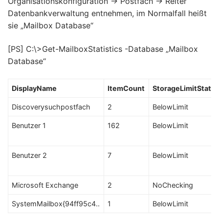
Organisationskonfiguration -> Postfach -> Reiter
Datenbankverwaltung entnehmen, im Normalfall heißt
sie „Mailbox Database“
[PS] C:\>Get-MailboxStatistics -Database „Mailbox
Database“
DisplayName
ItemCount
StorageLimitStatu
Discoverysuchpostfach
2
BelowLimit
Benutzer 1
162
BelowLimit
Benutzer 2
7
BelowLimit
Microsoft Exchange
2
NoChecking
SystemMailbox{94ff95c4..
1
BelowLimit