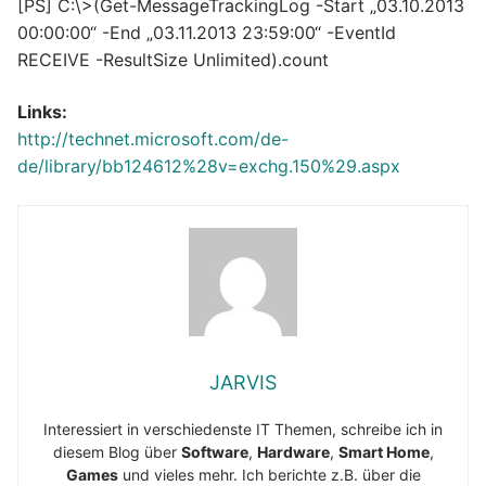
[PS] C:\>(Get-MessageTrackingLog -Start „03.10.2013
00:00:00“ -End „03.11.2013 23:59:00“ -EventId
RECEIVE -ResultSize Unlimited).count
Links:
http://technet.microsoft.com/de-
de/library/bb124612%28v=exchg.150%29.aspx
JARVIS
Interessiert in verschiedenste IT Themen, schreibe ich in
diesem Blog über
Software
,
Hardware
,
Smart Home
,
Games
und vieles mehr. Ich berichte z.B. über die