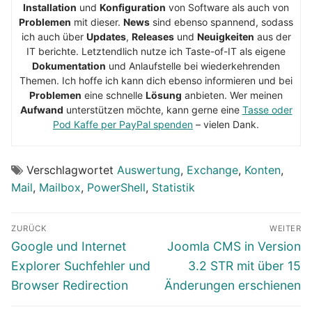
Installation
und
Konfiguration
von Software als auch von
Problemen
mit dieser.
News
sind ebenso spannend, sodass
ich auch über
Updates
,
Releases
und
Neuigkeiten
aus der
IT berichte. Letztendlich nutze ich Taste-of-IT als eigene
Dokumentation
und Anlaufstelle bei wiederkehrenden
Themen. Ich hoffe ich kann dich ebenso informieren und bei
Problemen
eine schnelle
Lösung
anbieten. Wer meinen
Aufwand
unterstützen möchte, kann gerne eine
Tasse oder
Pod Kaffe per PayPal spenden
– vielen Dank.
Verschlagwortet
Auswertung
,
Exchange
,
Konten
,
Mail
,
Mailbox
,
PowerShell
,
Statistik
Beitragsnavigation
ZURÜCK
WEITER
Vorheriger
Nächster
Google und Internet
Joomla CMS in Version
Beitrag:
Beitrag:
Explorer Suchfehler und
3.2 STR mit über 15
Browser Redirection
Änderungen erschienen