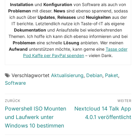
Installation
und
Konfiguration
von Software als auch von
Problemen
mit dieser.
News
sind ebenso spannend, sodass
ich auch über
Updates
,
Releases
und
Neuigkeiten
aus der
IT berichte. Letztendlich nutze ich Taste-of-IT als eigene
Dokumentation
und Anlaufstelle bei wiederkehrenden
Themen. Ich hoffe ich kann dich ebenso informieren und bei
Problemen
eine schnelle
Lösung
anbieten. Wer meinen
Aufwand
unterstützen möchte, kann gerne eine
Tasse oder
Pod Kaffe per PayPal spenden
– vielen Dank.
Verschlagwortet
Aktualisierung
,
Debian
,
Paket
,
Software
Beitragsnavigation
ZURÜCK
WEITER
Vorheriger
Nächster
Powershell ISO Mounten
Nextcloud 14 Talk App
Beitrag:
Beitrag:
und Laufwerk unter
4.0.1 veröffentlicht
Windows 10 bestimmen