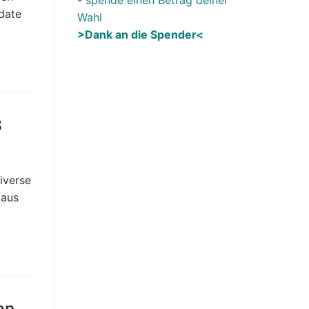
pdate
Wahl
>Dank an die Spender<
8
iverse
 aus
an