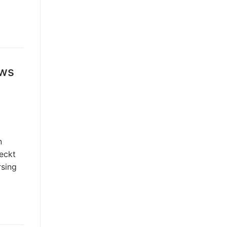
ows
n
eckt
rsing