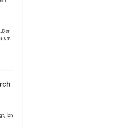
 „Der
es um
rch
t, ich