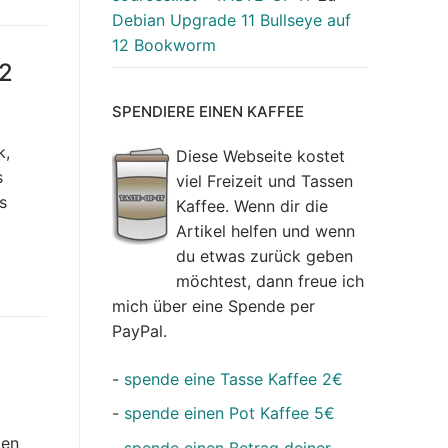
Debian Upgrade 11 Bullseye auf
12 Bookworm
.2
SPENDIERE EINEN KAFFEE
k,
Diese Webseite kostet
s
viel Freizeit und Tassen
s
Kaffee. Wenn dir die
Artikel helfen und wenn
du etwas zurück geben
möchtest, dann freue ich
mich über eine Spende per
PayPal.
-
spende eine Tasse Kaffee 2€
-
spende einen Pot Kaffee 5€
gen
-
spende einen Betrag deiner