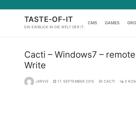
Zum
Inhalt
TASTE-OF-IT
springen
CMS
GAMES
GR
EIN EINBLICK IN DIE WELT DER IT.
Cacti – Windows7 – remote
Write
JARVIS
17. SEPTEMBER 2015
CACTI
0 KO