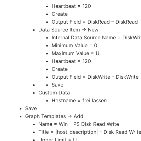
Heartbeat = 120
Create
Output Field = DiskRead – DiskRead
Data Source Item -> New
Internal Data Source Name = DiskWri
Minimum Value = 0
Maximum Value = U
Heartbeat = 120
Create
Output Field = DiskWrite – DiskWrite
Save
Custom Data
Hostname = frei lassen
Save
Graph Templates -> Add
Name = Win – PS Disk Read Write
Title = |host_description| – Disk Read Writ
Upper Limit = U