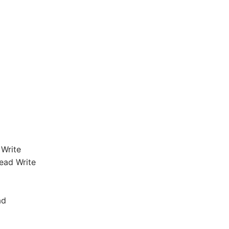
 Write
ead Write
ad