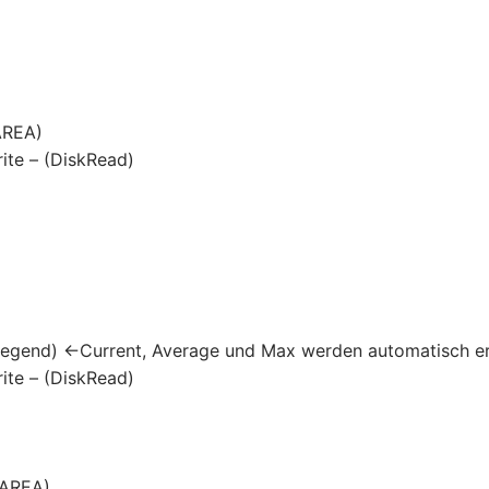
AREA)
ite – (DiskRead)
egend) <-Current, Average und Max werden automatisch ers
ite – (DiskRead)
 AREA)