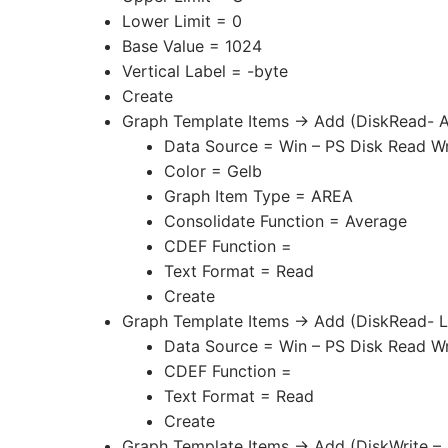
Lower Limit = 0
Base Value = 1024
Vertical Label = -byte
Create
Graph Template Items -> Add (DiskRead- 
Data Source = Win – PS Disk Read Wr
Color = Gelb
Graph Item Type = AREA
Consolidate Function = Average
CDEF Function =
Text Format = Read
Create
Graph Template Items -> Add (DiskRead- L
Data Source = Win – PS Disk Read Wr
CDEF Function =
Text Format = Read
Create
Graph Template Items -> Add (DiskWrite –