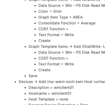
Data Source = Win – PS Disk Read Wri
Color = Grün
Graph Item Type = AREA
Consolidate Function = Average
CDEF Function =
Text Format = Write
Create
Graph Template Items -> Add (DiskWrite- 
Data Source = Win – PS Disk Read Wr
CDEF Function =
Text Format = Write
Create
Save
Devices -> Add (nur wenn noch kein Host vorha
Description = winclient01
Hostname = winclient01
Host Template = none