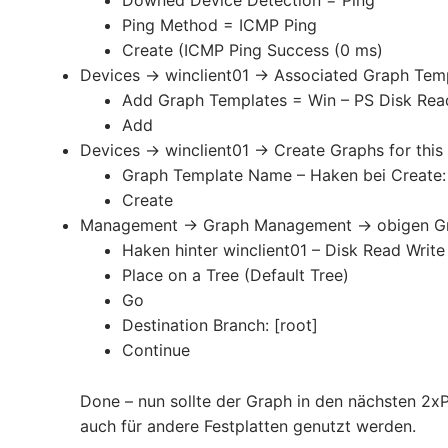
Downed Device Detection = Ping
Ping Method = ICMP Ping
Create (ICMP Ping Success (0 ms)
Devices -> winclient01 -> Associated Graph Tem
Add Graph Templates = Win – PS Disk Rea
Add
Devices -> winclient01 -> Create Graphs for this
Graph Template Name – Haken bei Create: 
Create
Management -> Graph Management -> obigen Gra
Haken hinter winclient01 – Disk Read Write
Place on a Tree (Default Tree)
Go
Destination Branch: [root]
Continue
Done – nun sollte der Graph in den nächsten 2xP
auch für andere Festplatten genutzt werden.