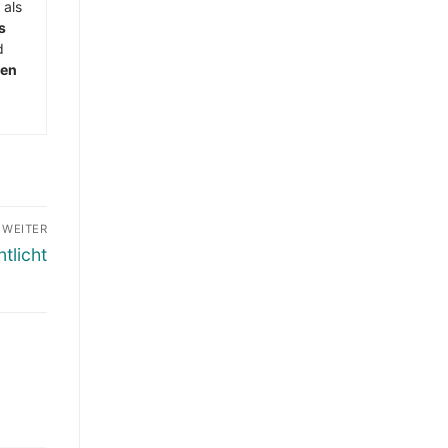
 als
s
d
men
WEITER
tlicht