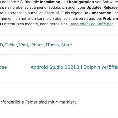
h berichte z.B. über die
Installation
und
Konfiguration
von Software
ews
sind ebenso spannend, sodass ich auch über
Updates
,
Release
te. Letztendlich nutze ich Taste-of-IT als eigene
Dokumentation
un
Themen. Ich hoffe ich kann dich ebenso informieren und bei
Proble
d
unterstützen möchte, kann gerne eine
Tasse oder Pod Kaffe per
ID
,
Fehler
,
iPad
,
iPhone
,
iTunes
,
Store
Nächster
ose
Android Studio 2021.3.1 Dolphin veröffen
Beitrag:
rforderliche Felder sind mit
*
markiert