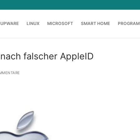
OUPWARE
LINUX
MICROSOFT
SMART HOME
PROGRAM
 nach falscher AppleID
MMENTARE