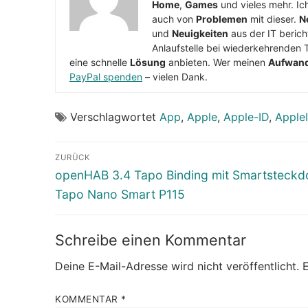
Home
,
Games
und vieles mehr. Ic
auch von
Problemen
mit dieser.
N
und
Neuigkeiten
aus der IT berich
Anlaufstelle bei wiederkehrenden 
eine schnelle
Lösung
anbieten. Wer meinen
Aufwan
PayPal spenden
– vielen Dank.
Verschlagwortet
App
,
Apple
,
Apple-ID
,
Apple
Beitragsnavigation
ZURÜCK
Vorheriger
openHAB 3.4 Tapo Binding mit Smartsteckd
Beitrag:
Tapo Nano Smart P115
Schreibe einen Kommentar
Deine E-Mail-Adresse wird nicht veröffentlicht.
E
KOMMENTAR
*