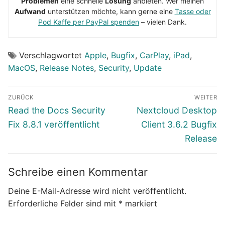
Problemen
eine schnelle
Lösung
anbieten. Wer meinen
Aufwand
unterstützen möchte, kann gerne eine
Tasse oder
Pod Kaffe per PayPal spenden
– vielen Dank.
Verschlagwortet
Apple
,
Bugfix
,
CarPlay
,
iPad
,
MacOS
,
Release Notes
,
Security
,
Update
Beitragsnavigation
ZURÜCK
WEITER
Vorheriger
Nächster
Read the Docs Security
Nextcloud Desktop
Beitrag:
Beitrag:
Fix 8.8.1 veröffentlicht
Client 3.6.2 Bugfix
Release
Schreibe einen Kommentar
Deine E-Mail-Adresse wird nicht veröffentlicht.
Erforderliche Felder sind mit
*
markiert