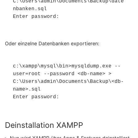
C:\Users\admin\Documents\Backup\date
nbanken.sql

Enter password:
Oder einzelne Datenbanken exportieren:
c:\xampp\mysql\bin>mysqldump.exe --
user=root --password <db-name> > 
C:\Users\admin\Documents\Backup\<db-
name>.sql

Enter password:
Deinstallation XAMPP
Nun wird XAMPP über Apps & Features deinstalliert.