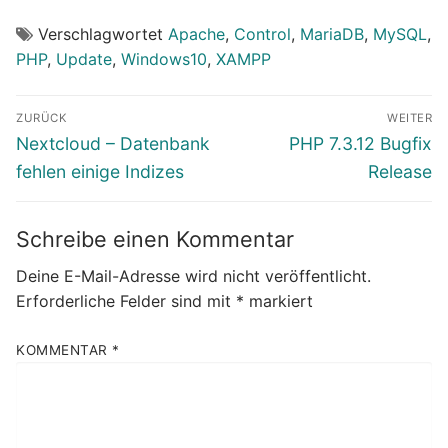
Verschlagwortet
Apache
,
Control
,
MariaDB
,
MySQL
,
PHP
,
Update
,
Windows10
,
XAMPP
Beitragsnavigation
ZURÜCK
WEITER
Vorheriger
Nächster
Nextcloud – Datenbank
PHP 7.3.12 Bugfix
Beitrag:
Beitrag:
fehlen einige Indizes
Release
Schreibe einen Kommentar
Deine E-Mail-Adresse wird nicht veröffentlicht.
Erforderliche Felder sind mit
*
markiert
KOMMENTAR
*