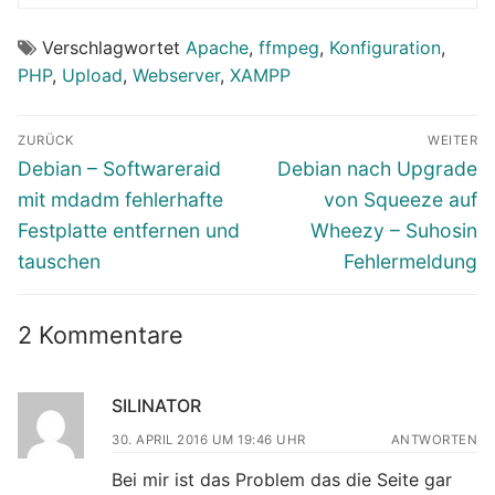
Verschlagwortet
Apache
,
ffmpeg
,
Konfiguration
,
PHP
,
Upload
,
Webserver
,
XAMPP
Beitragsnavigation
ZURÜCK
WEITER
Vorheriger
Nächster
Debian – Softwareraid
Debian nach Upgrade
Beitrag:
Beitrag:
mit mdadm fehlerhafte
von Squeeze auf
Festplatte entfernen und
Wheezy – Suhosin
tauschen
Fehlermeldung
2 Kommentare
SILINATOR
30. APRIL 2016 UM 19:46 UHR
ANTWORTEN
Bei mir ist das Problem das die Seite gar