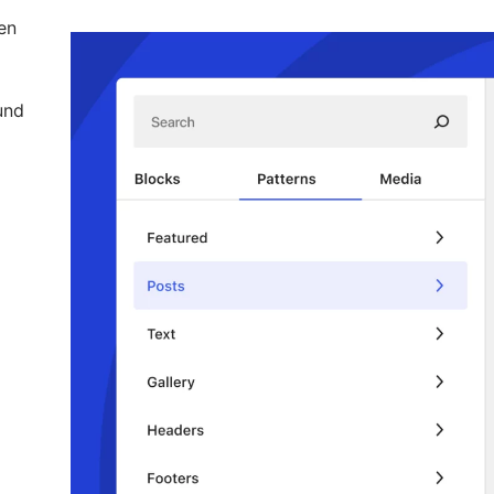
en
und