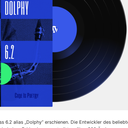
s 6.2 alias „Dolphy“ erschienen. Die Entwickler des beliebt