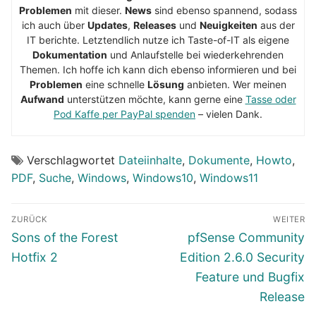
Problemen
mit dieser.
News
sind ebenso spannend, sodass
ich auch über
Updates
,
Releases
und
Neuigkeiten
aus der
IT berichte. Letztendlich nutze ich Taste-of-IT als eigene
Dokumentation
und Anlaufstelle bei wiederkehrenden
Themen. Ich hoffe ich kann dich ebenso informieren und bei
Problemen
eine schnelle
Lösung
anbieten. Wer meinen
Aufwand
unterstützen möchte, kann gerne eine
Tasse oder
Pod Kaffe per PayPal spenden
– vielen Dank.
Verschlagwortet
Dateiinhalte
,
Dokumente
,
Howto
,
PDF
,
Suche
,
Windows
,
Windows10
,
Windows11
Beitragsnavigation
ZURÜCK
WEITER
Vorheriger
Nächster
Sons of the Forest
pfSense Community
Beitrag:
Beitrag:
Hotfix 2
Edition 2.6.0 Security
Feature und Bugfix
Release