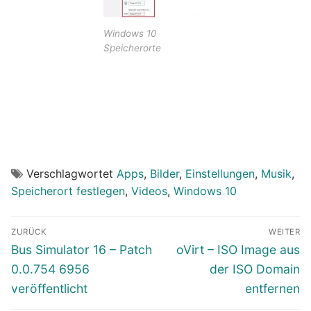
Windows 10
Speicherorte
Verschlagwortet
Apps
,
Bilder
,
Einstellungen
,
Musik
,
Speicherort festlegen
,
Videos
,
Windows 10
Beitragsnavigation
ZURÜCK
WEITER
Vorheriger
Nächster
Bus Simulator 16 – Patch
oVirt – ISO Image aus
Beitrag:
Beitrag:
0.0.754 6956
der ISO Domain
veröffentlicht
entfernen