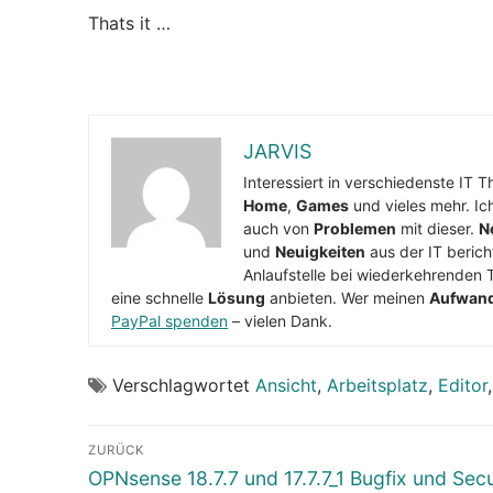
Thats it …
JARVIS
Interessiert in verschiedenste IT 
Home
,
Games
und vieles mehr. Ic
auch von
Problemen
mit dieser.
N
und
Neuigkeiten
aus der IT berich
Anlaufstelle bei wiederkehrenden 
eine schnelle
Lösung
anbieten. Wer meinen
Aufwan
PayPal spenden
– vielen Dank.
Verschlagwortet
Ansicht
,
Arbeitsplatz
,
Editor
Beitragsnavigation
ZURÜCK
Vorheriger
OPNsense 18.7.7 und 17.7.7_1 Bugfix und Secu