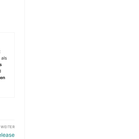
t
 als
s
d
men
WEITER
elease