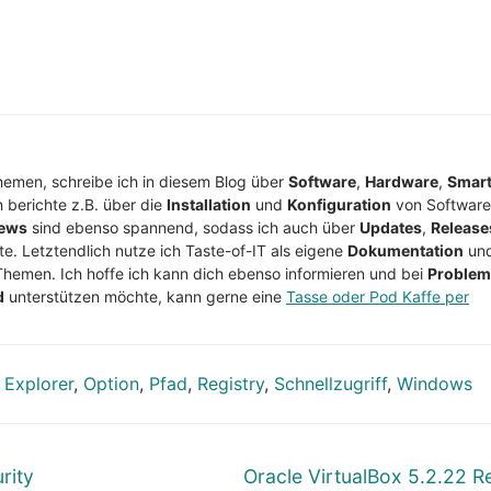
Themen, schreibe ich in diesem Blog über
Software
,
Hardware
,
Smar
h berichte z.B. über die
Installation
und
Konfiguration
von Software
ews
sind ebenso spannend, sodass ich auch über
Updates
,
Release
te. Letztendlich nutze ich Taste-of-IT als eigene
Dokumentation
un
Themen. Ich hoffe ich kann dich ebenso informieren und bei
Proble
d
unterstützen möchte, kann gerne eine
Tasse oder Pod Kaffe per
,
Explorer
,
Option
,
Pfad
,
Registry
,
Schnellzugriff
,
Windows
Nächster
rity
Oracle VirtualBox 5.2.22 R