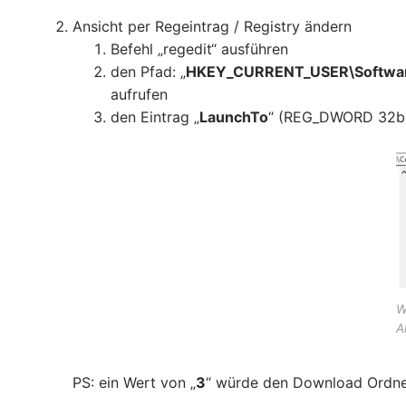
Ansicht per Regeintrag / Registry ändern
Befehl „regedit“ ausführen
den Pfad: „
HKEY_CURRENT_USER\Software
aufrufen
den Eintrag „
LaunchTo
“ (REG_DWORD 32bit
W
A
PS: ein Wert von „
3
“ würde den Download Ordner