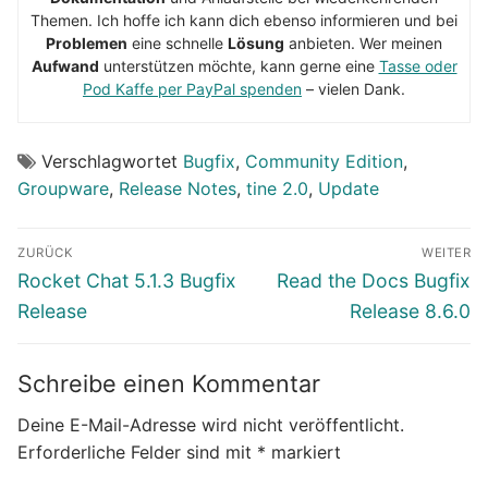
Themen. Ich hoffe ich kann dich ebenso informieren und bei
Problemen
eine schnelle
Lösung
anbieten. Wer meinen
Aufwand
unterstützen möchte, kann gerne eine
Tasse oder
Pod Kaffe per PayPal spenden
– vielen Dank.
Verschlagwortet
Bugfix
,
Community Edition
,
Groupware
,
Release Notes
,
tine 2.0
,
Update
Beitragsnavigation
ZURÜCK
WEITER
Vorheriger
Nächster
Rocket Chat 5.1.3 Bugfix
Read the Docs Bugfix
Beitrag:
Beitrag:
Release
Release 8.6.0
Schreibe einen Kommentar
Deine E-Mail-Adresse wird nicht veröffentlicht.
Erforderliche Felder sind mit
*
markiert