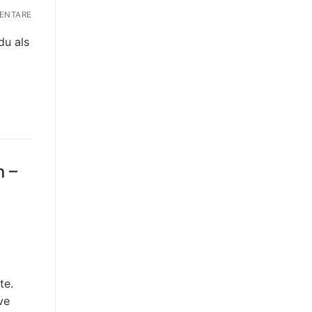
ENTARE
du als
n –
te.
ve