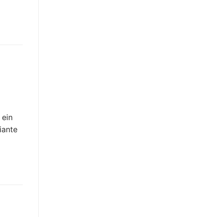
 ein
iante