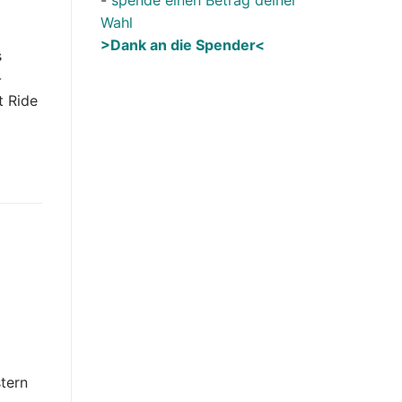
Wahl
>Dank an die Spender<
s
-
t Ride
tern