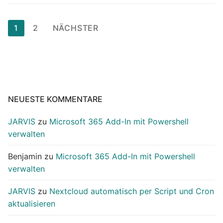
Seitennummerierung
1
2
NÄCHSTER
der
Beiträge
NEUESTE KOMMENTARE
JARVIS
zu
Microsoft 365 Add-In mit Powershell
verwalten
Benjamin
zu
Microsoft 365 Add-In mit Powershell
verwalten
JARVIS
zu
Nextcloud automatisch per Script und Cron
aktualisieren