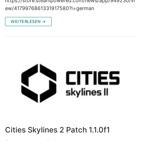
https://store.steampowered.com/news/app/949230/vi
ew/4179976861331917580?l=german
WEITERLESEN →
Cities Skylines 2 Patch 1.1.0f1