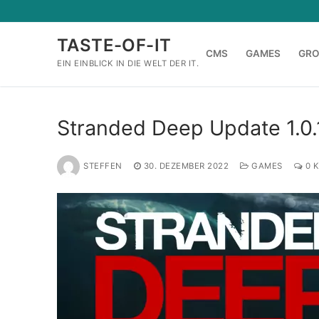
Zum
Inhalt
TASTE-OF-IT
springen
CMS
GAMES
GR
EIN EINBLICK IN DIE WELT DER IT.
Stranded Deep Update 1.0.
STEFFEN
30. DEZEMBER 2022
GAMES
0 