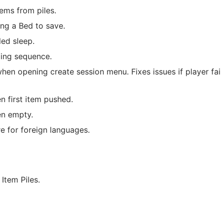
ems from piles.
ing a Bed to save.
led sleep.
ping sequence.
when opening create session menu. Fixes issues if player fai
n first item pushed.
en empty.
e for foreign languages.
 Item Piles.