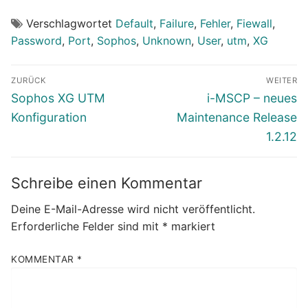
Verschlagwortet
Default
,
Failure
,
Fehler
,
Fiewall
,
Password
,
Port
,
Sophos
,
Unknown
,
User
,
utm
,
XG
Beitragsnavigation
ZURÜCK
WEITER
Vorheriger
Nächster
Sophos XG UTM
i-MSCP – neues
Beitrag:
Beitrag:
Konfiguration
Maintenance Release
1.2.12
Schreibe einen Kommentar
Deine E-Mail-Adresse wird nicht veröffentlicht.
Erforderliche Felder sind mit
*
markiert
KOMMENTAR
*