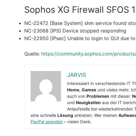
Sophos XG Firewall SFOS 1
NC-22472 [Base System] shm service found st
NC-23068 [IPS] Device stopped responding
NC-22950 [IPsec] Unable to login to GUI due to
Quelle:
https://community.sophos.com/products/
JARVIS
Interessiert in verschiedenste IT 
Home
,
Games
und vieles mehr. Ic
auch von
Problemen
mit dieser.
N
und
Neuigkeiten
aus der IT berich
Anlaufstelle bei wiederkehrenden 
eine schnelle
Lösung
anbieten. Wer meinen
Aufwan
PayPal spenden
– vielen Dank.