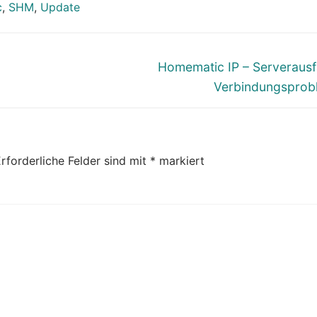
c
,
SHM
,
Update
Nächster
Homematic IP – Serverausfa
Beitrag:
Verbindungsprob
rforderliche Felder sind mit
*
markiert