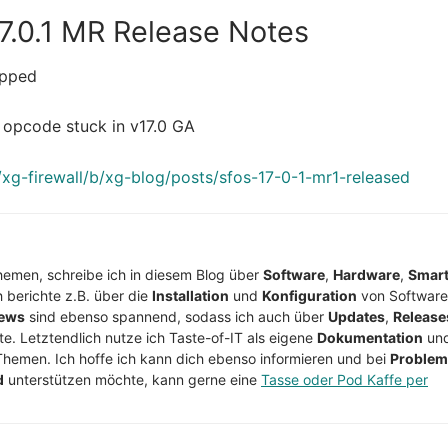
7.0.1 MR Release Notes
opped
 opcode stuck in v17.0 GA
xg-firewall/b/xg-blog/posts/sfos-17-0-1-mr1-released
Themen, schreibe ich in diesem Blog über
Software
,
Hardware
,
Smar
h berichte z.B. über die
Installation
und
Konfiguration
von Software
ews
sind ebenso spannend, sodass ich auch über
Updates
,
Release
te. Letztendlich nutze ich Taste-of-IT als eigene
Dokumentation
un
Themen. Ich hoffe ich kann dich ebenso informieren und bei
Proble
d
unterstützen möchte, kann gerne eine
Tasse oder Pod Kaffe per