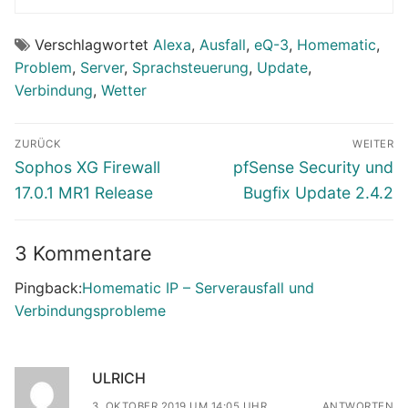
Verschlagwortet
Alexa
,
Ausfall
,
eQ-3
,
Homematic
,
Problem
,
Server
,
Sprachsteuerung
,
Update
,
Verbindung
,
Wetter
Beitragsnavigation
ZURÜCK
WEITER
Vorheriger
Nächster
Sophos XG Firewall
pfSense Security und
Beitrag:
Beitrag:
17.0.1 MR1 Release
Bugfix Update 2.4.2
3 Kommentare
Pingback:
Homematic IP – Serverausfall und
Verbindungsprobleme
ULRICH
3. OKTOBER 2019 UM 14:05 UHR
ANTWORTEN