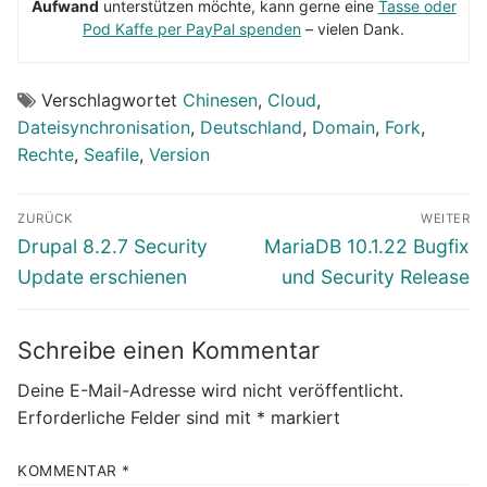
Aufwand
unterstützen möchte, kann gerne eine
Tasse oder
Pod Kaffe per PayPal spenden
– vielen Dank.
Verschlagwortet
Chinesen
,
Cloud
,
Dateisynchronisation
,
Deutschland
,
Domain
,
Fork
,
Rechte
,
Seafile
,
Version
Beitragsnavigation
ZURÜCK
WEITER
Vorheriger
Nächster
Drupal 8.2.7 Security
MariaDB 10.1.22 Bugfix
Beitrag:
Beitrag:
Update erschienen
und Security Release
Schreibe einen Kommentar
Deine E-Mail-Adresse wird nicht veröffentlicht.
Erforderliche Felder sind mit
*
markiert
KOMMENTAR
*