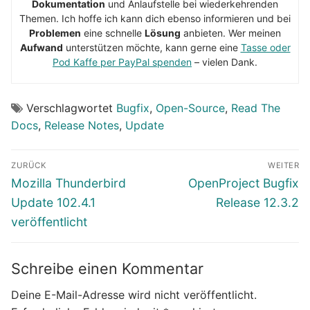
Dokumentation
und Anlaufstelle bei wiederkehrenden
Themen. Ich hoffe ich kann dich ebenso informieren und bei
Problemen
eine schnelle
Lösung
anbieten. Wer meinen
Aufwand
unterstützen möchte, kann gerne eine
Tasse oder
Pod Kaffe per PayPal spenden
– vielen Dank.
Verschlagwortet
Bugfix
,
Open-Source
,
Read The
Docs
,
Release Notes
,
Update
Beitragsnavigation
ZURÜCK
WEITER
Vorheriger
Nächster
Mozilla Thunderbird
OpenProject Bugfix
Beitrag:
Beitrag:
Update 102.4.1
Release 12.3.2
veröffentlicht
Schreibe einen Kommentar
Deine E-Mail-Adresse wird nicht veröffentlicht.