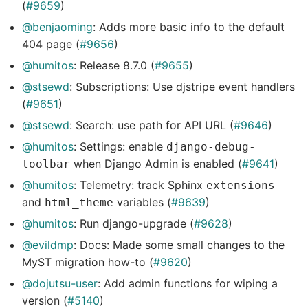
(
#9659
)
@benjaoming
: Adds more basic info to the default
404 page (
#9656
)
@humitos
: Release 8.7.0 (
#9655
)
@stsewd
: Subscriptions: Use djstripe event handlers
(
#9651
)
@stsewd
: Search: use path for API URL (
#9646
)
@humitos
: Settings: enable
django-debug-
when Django Admin is enabled (
#9641
)
toolbar
@humitos
: Telemetry: track Sphinx
extensions
and
variables (
#9639
)
html_theme
@humitos
: Run django-upgrade (
#9628
)
@evildmp
: Docs: Made some small changes to the
MyST migration how-to (
#9620
)
@dojutsu-user
: Add admin functions for wiping a
version (
#5140
)