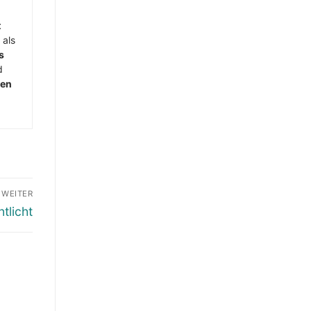
t
 als
s
d
men
WEITER
tlicht