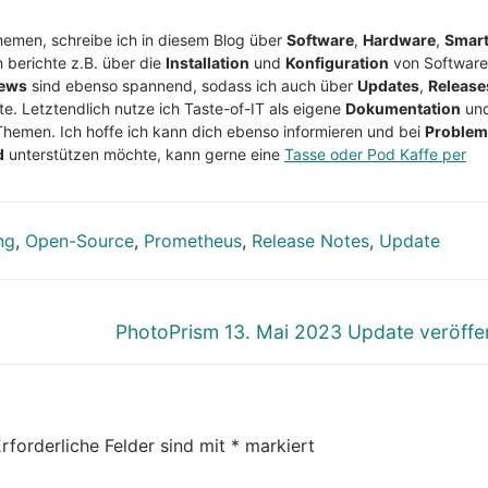
Themen, schreibe ich in diesem Blog über
Software
,
Hardware
,
Smar
h berichte z.B. über die
Installation
und
Konfiguration
von Software
ews
sind ebenso spannend, sodass ich auch über
Updates
,
Release
te. Letztendlich nutze ich Taste-of-IT als eigene
Dokumentation
un
Themen. Ich hoffe ich kann dich ebenso informieren und bei
Proble
d
unterstützen möchte, kann gerne eine
Tasse oder Pod Kaffe per
ng
,
Open-Source
,
Prometheus
,
Release Notes
,
Update
Nächster
PhotoPrism 13. Mai 2023 Update veröffen
Beitrag:
rforderliche Felder sind mit
*
markiert