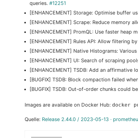
queries.
#12251
[ENHANCEMENT] Storage: Optimise buffer use
[ENHANCEMENT] Scrape: Reduce memory alloc
[ENHANCEMENT] PromQL: Use faster heap m
[ENHANCEMENT] Rules API: Allow filtering by
[ENHANCEMENT] Native Histograms: Various 
[ENHANCEMENT] UI: Search of scraping pools 
[ENHANCEMENT] TSDB: Add an affirmative log
[BUGFIX] TSDB: Block compaction failed whe
[BUGFIX] TSDB: Out-of-order chunks could be 
Images are available on Docker Hub:
docker p
Quelle:
Release 2.44.0 / 2023-05-13 · promethe