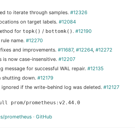
d to iterate through samples.
#12326
ations on target labels.
#12084
ethod for
/
.
#12190
topk()
bottomk()
 rule name.
#12270
fixes and improvements.
#11687
,
#12264
,
#12272
is now case-insensitive.
#12207
 message for successful WAL repair.
#12135
n shutting down.
#12179
ignored if the write-behind log was deleted.
#12127
ull prom/prometheus:v2.44.0
us/prometheus · GitHub