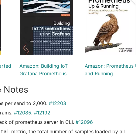
arted
Amazon: Building IoT
Amazon: Prometheus
Grafana Prometheus
and Running
e Notes
s per send to 2,000.
#12203
grams.
#12085
,
#12192
eck of prometheus server in CLI.
#12096
metric, the total number of samples loaded by all
otal