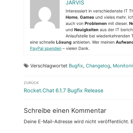
JARVIS
Interessiert in verschiedenste IT 
Home
,
Games
und vieles mehr. Ic
auch von
Problemen
mit dieser.
N
und
Neuigkeiten
aus der IT berich
Anlaufstelle bei wiederkehrenden 
eine schnelle
Lösung
anbieten. Wer meinen
Aufwan
PayPal spenden
– vielen Dank.
Verschlagwortet
Bugfix
,
Changelog
,
Monitori
Beitragsnavigation
ZURÜCK
Vorheriger
Rocket.Chat 6.1.7 Bugfix Release
Beitrag:
Schreibe einen Kommentar
Deine E-Mail-Adresse wird nicht veröffentlicht.
E