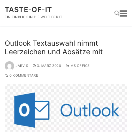
Zum
TASTE-OF-IT
Inhalt
springen
EIN EINBLICK IN DIE WELT DER IT.
Suchen nach:
Outlook Textauswahl nimmt
Leerzeichen und Absätze mit
JARVIS
3. MÄRZ 2020
MS OFFICE
0 KOMMENTARE