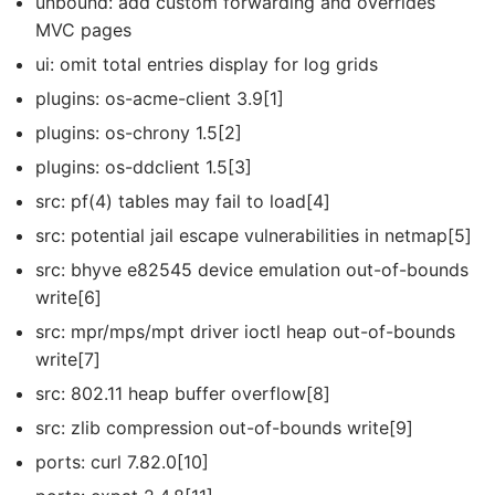
unbound: add custom forwarding and overrides
MVC pages
ui: omit total entries display for log grids
plugins: os-acme-client 3.9[1]
plugins: os-chrony 1.5[2]
plugins: os-ddclient 1.5[3]
src: pf(4) tables may fail to load[4]
src: potential jail escape vulnerabilities in netmap[5]
src: bhyve e82545 device emulation out-of-bounds
write[6]
src: mpr/mps/mpt driver ioctl heap out-of-bounds
write[7]
src: 802.11 heap buffer overflow[8]
src: zlib compression out-of-bounds write[9]
ports: curl 7.82.0[10]