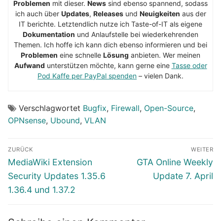
Problemen
mit dieser.
News
sind ebenso spannend, sodass
ich auch über
Updates
,
Releases
und
Neuigkeiten
aus der
IT berichte. Letztendlich nutze ich Taste-of-IT als eigene
Dokumentation
und Anlaufstelle bei wiederkehrenden
Themen. Ich hoffe ich kann dich ebenso informieren und bei
Problemen
eine schnelle
Lösung
anbieten. Wer meinen
Aufwand
unterstützen möchte, kann gerne eine
Tasse oder
Pod Kaffe per PayPal spenden
– vielen Dank.
Verschlagwortet
Bugfix
,
Firewall
,
Open-Source
,
OPNsense
,
Ubound
,
VLAN
Beitragsnavigation
ZURÜCK
WEITER
Vorheriger
Nächster
MediaWiki Extension
GTA Online Weekly
Beitrag:
Beitrag:
Security Updates 1.35.6
Update 7. April
1.36.4 und 1.37.2