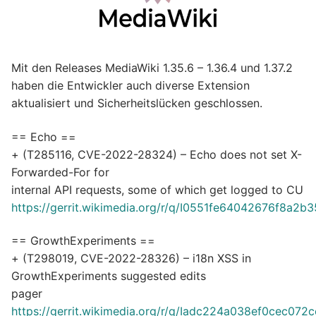
Mit den Releases MediaWiki 1.35.6 – 1.36.4 und 1.37.2
haben die Entwickler auch diverse Extension
aktualisiert und Sicherheitslücken geschlossen.
== Echo ==
+ (T285116, CVE-2022-28324) – Echo does not set X-
Forwarded-For for
internal API requests, some of which get logged to CU
https://gerrit.wikimedia.org/r/q/I0551fe64042676f8a
== GrowthExperiments ==
+ (T298019, CVE-2022-28326) – i18n XSS in
GrowthExperiments suggested edits
pager
https://gerrit.wikimedia.org/r/q/Iadc224a038ef0cec0