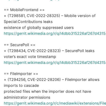
== MobileFrontend ==
+ (T298581, CVE-2022-28325) – Mobile version of
Special:Contributions leaks
existence of globally suppressed users
https://gerrit.wikimedia.org/r/q/I4dbb315226af267d4
== SecurePoll ==
+ (T298434, CVE-2022-28323) – SecurePoll leaks
voter’s exact vote timestamp
https://gerrit.wikimedia.org/r/q/I4dbb315226af267d4
== FileImporter ==
+ (T294256, CVE-2022-28206) – FileImporter allows
imports to cascade
protected files when the importer does not have
administrator permissions
https://gerrit.wikimedia.org/r/c/mediawiki/extensions/F