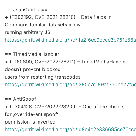
== JsonConfig ==
+ (T302192, CVE-2021-28210) – Data fields in
Commons tabular datasets allow
running arbitrary JS
https://gerrit.wikimedia.org/r/q/Ifa2f6ec9ccce3b781
== TimedMediaHandler ==
+ (T160800, CVE-2022-28211) – TimedMediaHandler
doesn’t prevent blocked
users from restarting transcodes
https://gerrit.wikimedia.org/r/q/I285c7c189af350be22
== AntiSpoof ==
+ (T304126, CVE-2022-28209) – One of the checks
for ‚override-antispoof‘
permission is inverted
https://gerrit.wikimedia.org/r/q/Id8c4e2e336695ce70c