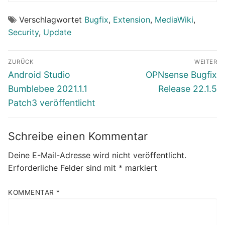
Verschlagwortet
Bugfix
,
Extension
,
MediaWiki
,
Security
,
Update
Beitragsnavigation
ZURÜCK
WEITER
Vorheriger
Nächster
Android Studio
OPNsense Bugfix
Beitrag:
Beitrag:
Bumblebee 2021.1.1
Release 22.1.5
Patch3 veröffentlicht
Schreibe einen Kommentar
Deine E-Mail-Adresse wird nicht veröffentlicht.
Erforderliche Felder sind mit
*
markiert
KOMMENTAR
*