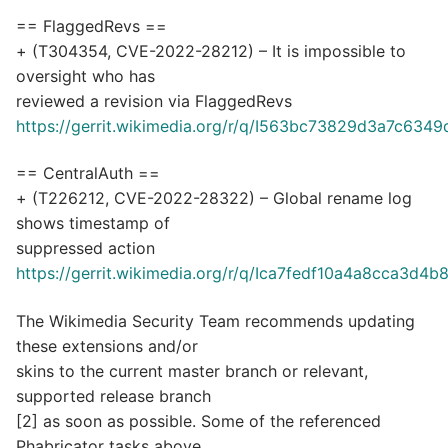
== FlaggedRevs ==
+ (T304354, CVE-2022-28212) – It is impossible to
oversight who has
reviewed a revision via FlaggedRevs
https://gerrit.wikimedia.org/r/q/I563bc73829d3a7c63
== CentralAuth ==
+ (T226212, CVE-2022-28322) – Global rename log
shows timestamp of
suppressed action
https://gerrit.wikimedia.org/r/q/Ica7fedf10a4a8cca3d
The Wikimedia Security Team recommends updating
these extensions and/or
skins to the current master branch or relevant,
supported release branch
[2] as soon as possible. Some of the referenced
Phabricator tasks above