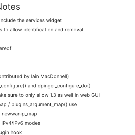
Notes
include the services widget
s to allow identification and removal
ereof
ontributed by Iain MacDonnell)
_configure() and dpinger_configure_do()
ke sure to only allow 1.3 as well in web GUI
ap / plugins_argument_map() use
 to newwanip_map
m IPv4/IPv6 modes
lugin hook