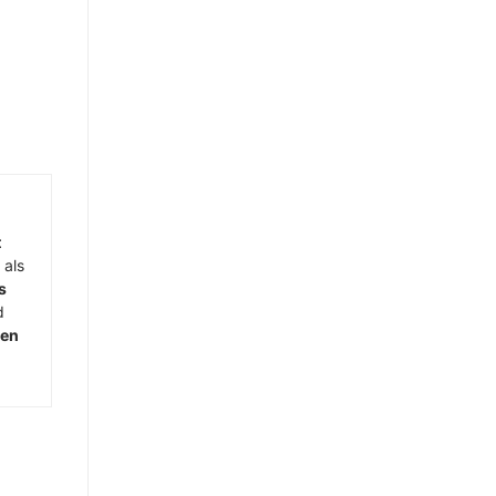
t
 als
s
d
men