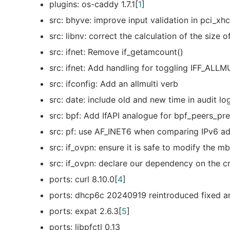
plugins: os-caddy 1.7.1[
1
]
src: bhyve: improve input validation in pci_xhc
src: libnv: correct the calculation of the size o
src: ifnet: Remove if_getamcount()
src: ifnet: Add handling for toggling IFF_ALLMU
src: ifconfig: Add an allmulti verb
src: date: include old and new time in audit lo
src: bpf: Add IfAPI analogue for bpf_peers_pre
src: pf: use AF_INET6 when comparing IPv6 a
src: if_ovpn: ensure it is safe to modify the m
src: if_ovpn: declare our dependency on the 
ports: curl 8.10.0[
4
]
ports: dhcp6c 20240919 reintroduced fixed 
ports: expat 2.6.3[
5
]
ports: libpfctl 0.13