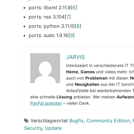
ports: libxml 2.11.9[
6
]
ports: nss 3.104[
7
]
ports: python 3.11.10[
8
]
ports: sudo 1.9.16[
9
]
JARVIS
Interessiert in verschiedenste IT 
Home
,
Games
und vieles mehr. Ic
auch von
Problemen
mit dieser.
N
und
Neuigkeiten
aus der IT berich
Anlaufstelle bei wiederkehrenden 
eine schnelle
Lösung
anbieten. Wer meinen
Aufwan
PayPal spenden
– vielen Dank.
Verschlagwortet
Bugfix
,
Community Edition
,
Security
,
Update