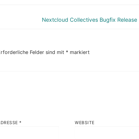
Nächster
Nextcloud Collectives Bugfix Release 
Beitrag:
rforderliche Felder sind mit
*
markiert
ADRESSE
*
WEBSITE