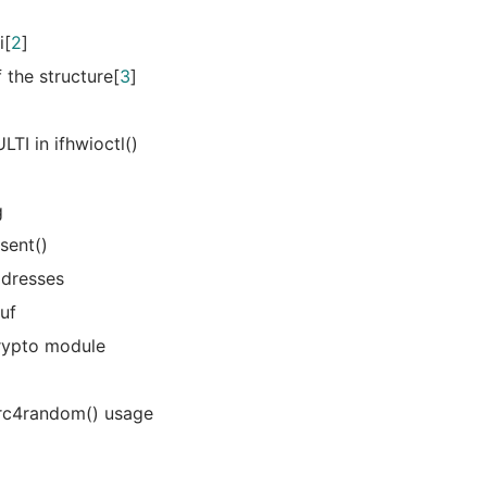
i[
2
]
f the structure[
3
]
LTI in ifhwioctl()
g
sent()
ddresses
buf
crypto module
arc4random() usage