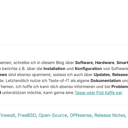
Themen, schreibe ich in diesem Blog über
Software
,
Hardware
,
Smar
h berichte z.B. über die
Installation
und
Konfiguration
von Software
ews
sind ebenso spannend, sodass ich auch über
Updates
,
Release
te. Letztendlich nutze ich Taste-of-IT als eigene
Dokumentation
un
Themen. Ich hoffe ich kann dich ebenso informieren und bei
Proble
d
unterstützen möchte, kann gerne eine
Tasse oder Pod Kaffe per
Firewall
,
FreeBSD
,
Open-Source
,
OPNsense
,
Release Notes
,