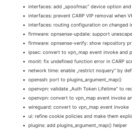
interfaces: add „spoofmac“ device option and 
interfaces: prevent CARP VIP removal when VHI
interfaces: routing configuration on changed i
firmware: opnsense-update: support unescaped
firmware: opnsense-verify: show repository prio
ipsec: convert to vpn_map event invoke and 
monit: fix undefined function error in CARP scr
network time: enable „restrict noquery“ by de
openssh: port to plugins_argument_map()
openvpn: validate „Auth Token Lifetime“ to req
openvpn: convert to vpn_map event invoke a
wireguard: convert to vpn_map event invoke
ui: refine cookie policies and make them explic
plugins: add plugins_argument_map() helper