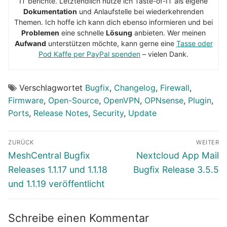
IT berichte. Letztendlich nutze ich Taste-of-IT als eigene
Dokumentation
und Anlaufstelle bei wiederkehrenden
Themen. Ich hoffe ich kann dich ebenso informieren und bei
Problemen
eine schnelle
Lösung
anbieten. Wer meinen
Aufwand
unterstützen möchte, kann gerne eine
Tasse oder
Pod Kaffe per PayPal spenden
– vielen Dank.
Verschlagwortet
Bugfix
,
Changelog
,
Firewall
,
Firmware
,
Open-Source
,
OpenVPN
,
OPNsense
,
Plugin
,
Ports
,
Release Notes
,
Security
,
Update
Beitragsnavigation
ZURÜCK
WEITER
Vorheriger
Nächster
MeshCentral Bugfix
Nextcloud App Mail
Beitrag:
Beitrag:
Releases 1.1.17 und 1.1.18
Bugfix Release 3.5.5
und 1.1.19 veröffentlicht
Schreibe einen Kommentar