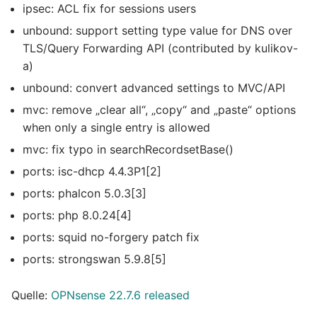
ipsec: ACL fix for sessions users
unbound: support setting type value for DNS over
TLS/Query Forwarding API (contributed by kulikov-
a)
unbound: convert advanced settings to MVC/API
mvc: remove „clear all“, „copy“ and „paste“ options
when only a single entry is allowed
mvc: fix typo in searchRecordsetBase()
ports: isc-dhcp 4.4.3P1[2]
ports: phalcon 5.0.3[3]
ports: php 8.0.24[4]
ports: squid no-forgery patch fix
ports: strongswan 5.9.8[5]
Quelle:
OPNsense 22.7.6 released