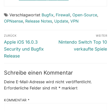
Verschlagwortet
Bugfix
,
Firewall
,
Open-Source
,
OPNsense
,
Release Notes
,
Update
,
VPN
Beitragsnavigation
ZURÜCK
WEITER
Vorheriger
Nächster
Apple iOS 16.0.3
Nintendo Switch Top 10
Beitrag:
Beitrag:
Security und Bugfix
verkaufte Spiele
Release
Schreibe einen Kommentar
Deine E-Mail-Adresse wird nicht veröffentlicht.
Erforderliche Felder sind mit
*
markiert
KOMMENTAR
*