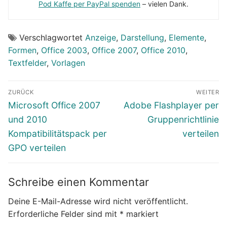
Pod Kaffe per PayPal spenden
– vielen Dank.
Verschlagwortet
Anzeige
,
Darstellung
,
Elemente
,
Formen
,
Office 2003
,
Office 2007
,
Office 2010
,
Textfelder
,
Vorlagen
Beitragsnavigation
ZURÜCK
WEITER
Vorheriger
Nächster
Microsoft Office 2007
Adobe Flashplayer per
Beitrag:
Beitrag:
und 2010
Gruppenrichtlinie
Kompatibilitätspack per
verteilen
GPO verteilen
Schreibe einen Kommentar
Deine E-Mail-Adresse wird nicht veröffentlicht.
Erforderliche Felder sind mit
*
markiert