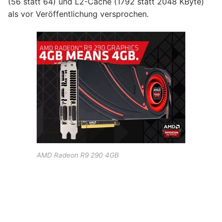
(56 statt 64) und L2-Cache (1792 statt 2048 KByte)
als vor Veröffentlichung versprochen.
AMD Radeon R9 290 4GB