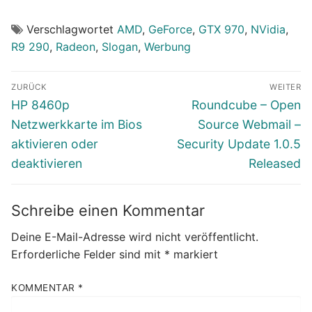
Verschlagwortet
AMD
,
GeForce
,
GTX 970
,
NVidia
,
R9 290
,
Radeon
,
Slogan
,
Werbung
Beitragsnavigation
ZURÜCK
WEITER
Vorheriger
Nächster
HP 8460p
Roundcube – Open
Beitrag:
Beitrag:
Netzwerkkarte im Bios
Source Webmail –
aktivieren oder
Security Update 1.0.5
deaktivieren
Released
Schreibe einen Kommentar
Deine E-Mail-Adresse wird nicht veröffentlicht.
Erforderliche Felder sind mit
*
markiert
KOMMENTAR
*