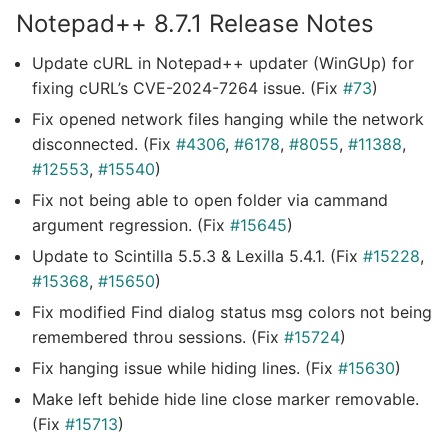
Notepad++ 8.7.1 Release Notes
Update cURL in Notepad++ updater (WinGUp) for
fixing cURL’s CVE-2024-7264 issue. (Fix
#73
)
Fix opened network files hanging while the network
disconnected. (Fix
#4306
,
#6178
,
#8055
,
#11388
,
#12553
,
#15540
)
Fix not being able to open folder via cammand
argument regression. (Fix
#15645
)
Update to Scintilla 5.5.3 & Lexilla 5.4.1. (Fix
#15228
,
#15368
,
#15650
)
Fix modified Find dialog status msg colors not being
remembered throu sessions. (Fix
#15724
)
Fix hanging issue while hiding lines. (Fix
#15630
)
Make left behide hide line close marker removable.
(Fix
#15713
)