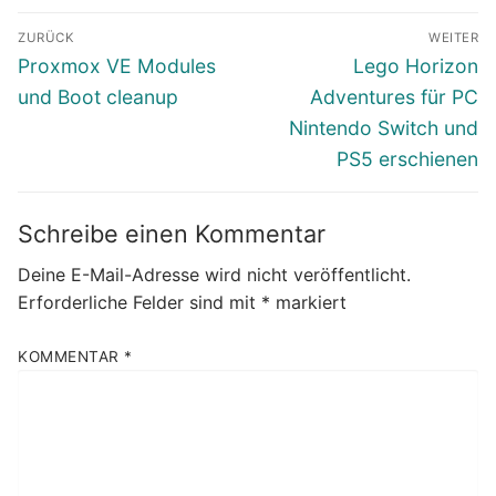
Beitragsnavigation
ZURÜCK
WEITER
Vorheriger
Nächster
Proxmox VE Modules
Lego Horizon
Beitrag:
Beitrag:
und Boot cleanup
Adventures für PC
Nintendo Switch und
PS5 erschienen
Schreibe einen Kommentar
Deine E-Mail-Adresse wird nicht veröffentlicht.
Erforderliche Felder sind mit
*
markiert
KOMMENTAR
*