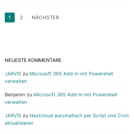
Seitennummerierung
1
2
NÄCHSTER
der
Beiträge
NEUESTE KOMMENTARE
JARVIS
zu
Microsoft 365 Add-In mit Powershell
verwalten
Benjamin
zu
Microsoft 365 Add-In mit Powershell
verwalten
JARVIS
zu
Nextcloud automatisch per Script und Cron
aktualisieren