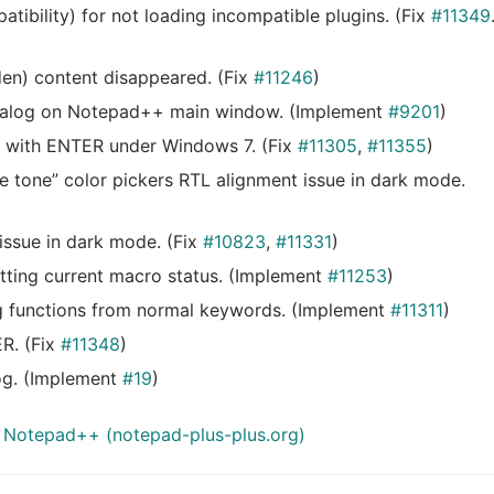
atibility) for not loading incompatible plugins. (Fix
#11349
dden) content disappeared. (Fix
#11246
)
 dialog on Notepad++ main window. (Implement
#9201
)
g with ENTER under Windows 7. (Fix
#11305
,
#11355
)
 tone” color pickers RTL alignment issue in dark mode.
 issue in dark mode. (Fix
#10823
,
#11331
)
tting current macro status. (Implement
#11253
)
g functions from normal keywords. (Implement
#11311
)
ER. (Fix
#11348
)
og. (Implement
#19
)
 Notepad++ (notepad-plus-plus.org)