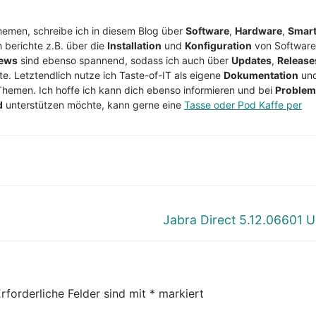
Themen, schreibe ich in diesem Blog über
Software
,
Hardware
,
Smar
h berichte z.B. über die
Installation
und
Konfiguration
von Software
ews
sind ebenso spannend, sodass ich auch über
Updates
,
Release
te. Letztendlich nutze ich Taste-of-IT als eigene
Dokumentation
un
Themen. Ich hoffe ich kann dich ebenso informieren und bei
Proble
d
unterstützen möchte, kann gerne eine
Tasse oder Pod Kaffe per
Nächster
Jabra Direct 5.12.06601 
Beitrag:
rforderliche Felder sind mit
*
markiert