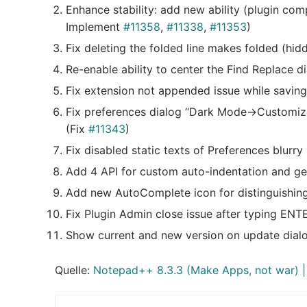
Enhance stability: add new ability (plugin comp
Implement
#11358
,
#11338
,
#11353
)
Fix deleting the folded line makes folded (hi
Re-enable ability to center the Find Replace
Fix extension not appended issue while savin
Fix preferences dialog “Dark Mode->Customize
(Fix
#11343
)
Fix disabled static texts of Preferences blurry
Add 4 API for custom auto-indentation and ge
Add new AutoComplete icon for distinguishin
Fix Plugin Admin close issue after typing ENT
Show current and new version on update dial
Quelle:
Notepad++ 8.3.3 (Make Apps, not war) |