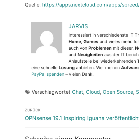
Quelle:
https://apps.nextcloud.com/apps/spreed
JARVIS
Interessiert in verschiedenste IT 
Home
,
Games
und vieles mehr. Ic
auch von
Problemen
mit dieser.
N
und
Neuigkeiten
aus der IT berich
Anlaufstelle bei wiederkehrenden 
eine schnelle
Lösung
anbieten. Wer meinen
Aufwan
PayPal spenden
– vielen Dank.
Verschlagwortet
Chat
,
Cloud
,
Open Source
,
S
Beitragsnavigation
ZURÜCK
Vorheriger
OPNsense 19.1 Inspiring Iguana veröffentlich
Beitrag:
Schreibe einen Kommentar