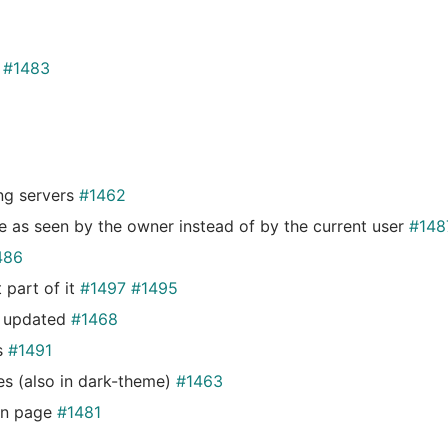
d
#1483
ing servers
#1462
e as seen by the owner instead of by the current user
#148
486
part of it
#1497
#1495
s updated
#1468
s
#1491
es (also in dark-theme)
#1463
ion page
#1481