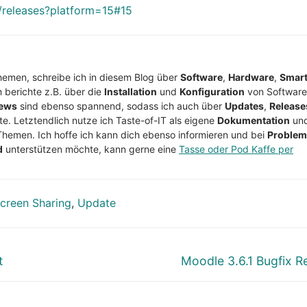
/releases?platform=15#15
Themen, schreibe ich in diesem Blog über
Software
,
Hardware
,
Smar
h berichte z.B. über die
Installation
und
Konfiguration
von Software
ews
sind ebenso spannend, sodass ich auch über
Updates
,
Release
te. Letztendlich nutze ich Taste-of-IT als eigene
Dokumentation
un
Themen. Ich hoffe ich kann dich ebenso informieren und bei
Proble
d
unterstützen möchte, kann gerne eine
Tasse oder Pod Kaffe per
creen Sharing
,
Update
Nächster
t
Moodle 3.6.1 Bugfix R
Beitrag: