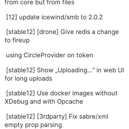
from core but from files
[12] update icewind/smb to 2.0.2
[stable12] [drone] Give redis a change
to fireup
using CircleProvider on token
[stable12] Show „Uploading…“ in web UI
for long uploads
[stable12] Use docker images without
XDebug and with Opcache
[stable12] [3rdparty] Fix sabre/xml
empty prop parsing